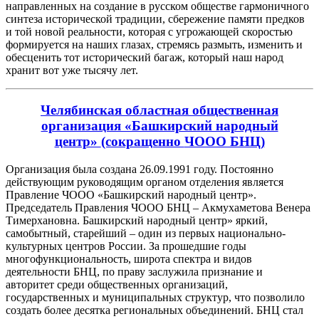
направленных на создание в русском обществе гармоничного
синтеза исторической традиции, сбережение памяти предков
и той новой реальности, которая с угрожающей скоростью
формируется на наших глазах, стремясь размыть, изменить и
обесценить тот исторический багаж, который наш народ
хранит вот уже тысячу лет.
Челябинская областная общественная
организация «Башкирский народный
центр»
(сокращенно
ЧООО БНЦ
)
Организация была создана 26.09.1991 году. Постоянно
действующим руководящим органом отделения является
Правление ЧООО «Башкирский народный центр».
Председатель Правления ЧООО БНЦ – Акмухаметова Венера
Тимерхановна. Башкирский народный центр» яркий,
самобытный, старейший – один из первых национально-
культурных центров России. За прошедшие годы
многофункциональность, широта спектра и видов
деятельности БНЦ, по праву заслужила признание и
авторитет среди общественных организаций,
государственных и муниципальных структур, что позволило
создать более десятка региональных объединений. БНЦ стал