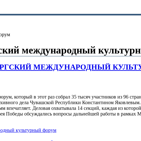
форум
гский международный культур
БУРГСКИЙ МЕЖДУНАРОДНЫЙ КУЛЬ
ум, который в этот раз собрал 35 тысяч участников из 96 стра
 архивного дела Чувашской Республики Константином Яковлевым
м впечатляет. Деловая охватывала 14 секций, каждая из которо
узея Победы обсуждались вопросы дальнейшей работы в рамках 
родный культурный форум