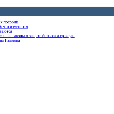
их пособий
: что изменится
ываются
ией» законы о защите бизнеса и граждан
оны Иванова