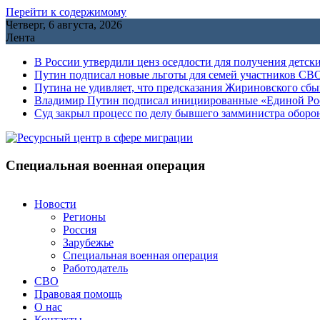
Перейти к содержимому
Четверг, 6 августа, 2026
Лента
В России утвердили ценз оседлости для получения детск
Путин подписал новые льготы для семей участников СВО
Путина не удивляет, что предсказания Жириновского сб
Владимир Путин подписал инициированные «Единой Росс
Cуд закрыл процесс по делу бывшего замминистра обор
Специальная военная операция
Новости
Регионы
Россия
Зарубежье
Специальная военная операция
Работодатель
СВО
Правовая помощь
О нас
Контакты