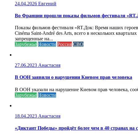
24.04.2026
Евгений
Во Франции прошли показы фильмов фестиваля «RT.Д
Показы фильмов фестиваля «RT.Док: Время наших героев»
Cinéma Saint-André des Arts, всего в нескольких кварта
запрещенные на...
Зарубежье
Новости
Россия
СВО
27.06.2023
Анастасия
В ООН заявили о нарушении Киевом прав человека
В ООН указали на нарушение Киевом прав человека, соо
Зарубежье
Новости
18.04.2023
Анастасия
«Диктант Победы» пройдёт более чем в 40 странах на 