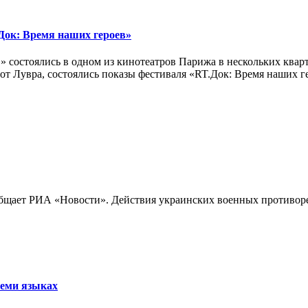
ок: Время наших героев»
 состоялись в одном из кинотеатров Парижа в нескольких кварт
лах от Лувра, состоялись показы фестиваля «RT.Док: Время наших
бщает РИА «Новости». Действия украинских военных противореч
семи языках