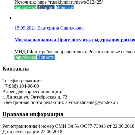
Источник: https://russkiymir.ru/news/312425/
Зарубежье
История
Новости
15.09.2021
Екатерина Сдвижкова
Москва направила Праге ноту из-за задержания росси
МИД РФ потребовал предоставить России полные сведени
Зарубежье
Новости
Контакты
Телефон редакции:
+7(938) 104-96-00
Адрес для корреспонденции:
г. Липецк ул. Октябрьская д. 73
Электронная почта редакции: a.vozrozhdenie@yandex.ru
Правовая информация
Регистрационный номер СМИ Эл № ФС77-73043 от 22.06.2018 г
Дата регистрации 22.06.2018