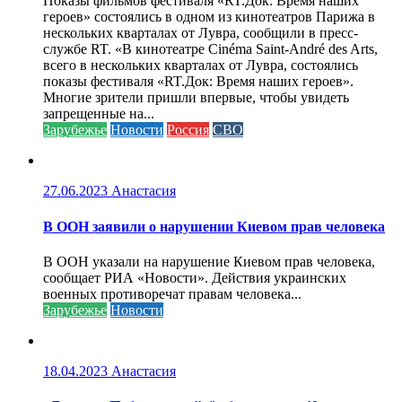
Показы фильмов фестиваля «RT.Док: Время наших
героев» состоялись в одном из кинотеатров Парижа в
нескольких кварталах от Лувра, сообщили в пресс-
службе RT. «В кинотеатре Cinéma Saint-André des Arts,
всего в нескольких кварталах от Лувра, состоялись
показы фестиваля «RT.Док: Время наших героев».
Многие зрители пришли впервые, чтобы увидеть
запрещенные на...
Зарубежье
Новости
Россия
СВО
27.06.2023
Анастасия
В ООН заявили о нарушении Киевом прав человека
В ООН указали на нарушение Киевом прав человека,
сообщает РИА «Новости». Действия украинских
военных противоречат правам человека...
Зарубежье
Новости
18.04.2023
Анастасия