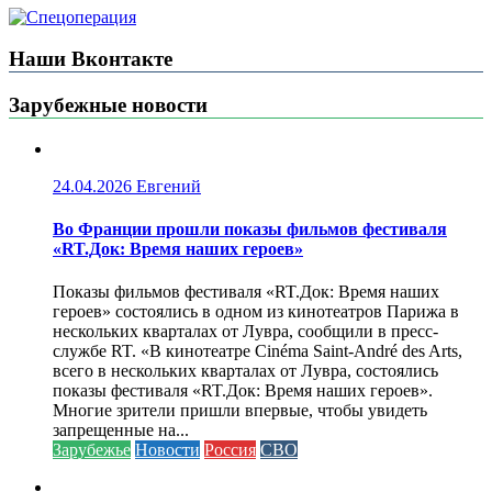
Наши Вконтакте
Зарубежные новости
24.04.2026
Евгений
Во Франции прошли показы фильмов фестиваля
«RT.Док: Время наших героев»
Показы фильмов фестиваля «RT.Док: Время наших
героев» состоялись в одном из кинотеатров Парижа в
нескольких кварталах от Лувра, сообщили в пресс-
службе RT. «В кинотеатре Cinéma Saint-André des Arts,
всего в нескольких кварталах от Лувра, состоялись
показы фестиваля «RT.Док: Время наших героев».
Многие зрители пришли впервые, чтобы увидеть
запрещенные на...
Зарубежье
Новости
Россия
СВО