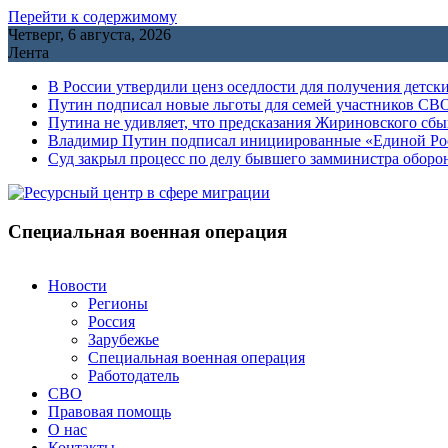
Перейти к содержимому
Четверг, 6 августа, 2026
Лента
В России утвердили ценз оседлости для получения детск
Путин подписал новые льготы для семей участников СВО
Путина не удивляет, что предсказания Жириновского сб
Владимир Путин подписал инициированные «Единой Росс
Cуд закрыл процесс по делу бывшего замминистра обор
Специальная военная операция
Новости
Регионы
Россия
Зарубежье
Специальная военная операция
Работодатель
СВО
Правовая помощь
О нас
Контакты