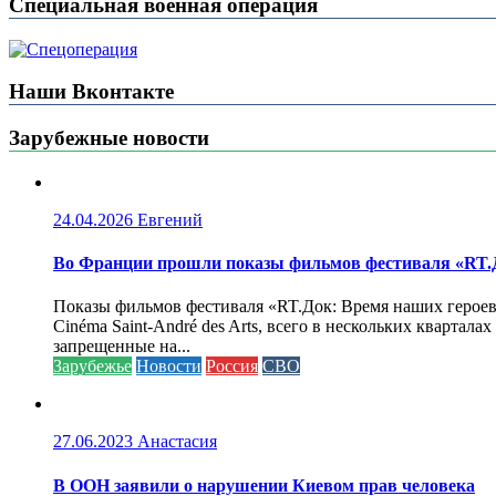
Специальная военная операция
Наши Вконтакте
Зарубежные новости
24.04.2026
Евгений
Во Франции прошли показы фильмов фестиваля «RT.Д
Показы фильмов фестиваля «RT.Док: Время наших героев»
Cinéma Saint-André des Arts, всего в нескольких кварта
запрещенные на...
Зарубежье
Новости
Россия
СВО
27.06.2023
Анастасия
В ООН заявили о нарушении Киевом прав человека