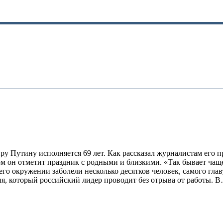
утину исполняется 69 лет. Как рассказал журналистам его пре
ом он отметит праздник с родными и близкими. «Так бывает чаще
его окружении заболели несколько десятков человек, самого гла
я, который российский лидер проводит без отрыва от работы. 