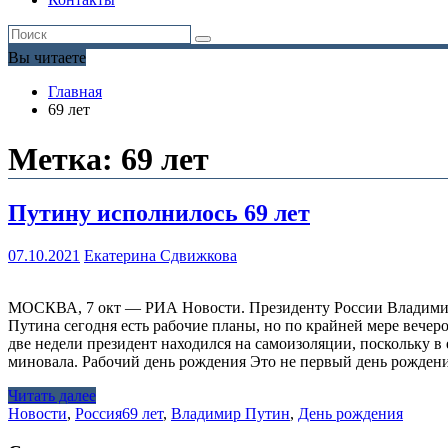
Вы читаете
Главная
69 лет
Метка:
69 лет
Путину исполнилось 69 лет
07.10.2021
Екатерина Сдвижкова
МОСКВА, 7 окт — РИА Новости. Президенту России Владимиру П
Путина сегодня есть рабочие планы, но по крайней мере вечер
две недели президент находился на самоизоляции, поскольку в 
миновала. Рабочий день рождения Это не первый день рождени
Читать далее
Новости
,
Россия
69 лет
,
Владимир Путин
,
День рождения