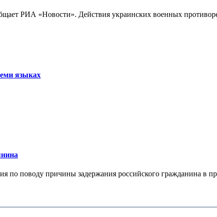
бщает РИА «Новости». Действия украинских военных противореч
семи языках
янина
я по поводу причины задержания российского гражданина в праж