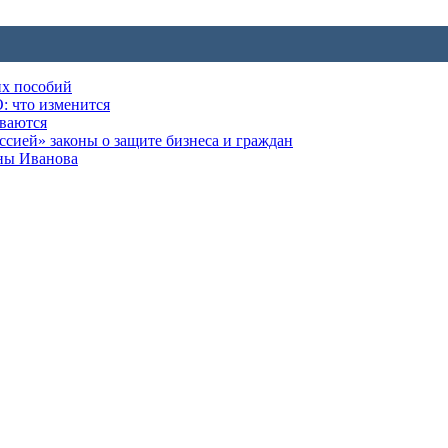
их пособий
: что изменится
ываются
ией» законы о защите бизнеса и граждан
оны Иванова