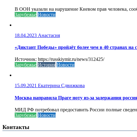
В ООН указали на нарушение Киевом прав человека, соо
Зарубежье
Новости
18.04.2023
Анастасия
«Диктант Победы» пройдёт более чем в 40 странах на 
Источник: https://russkiymir.ru/news/312425/
Зарубежье
История
Новости
15.09.2021
Екатерина Сдвижкова
Москва направила Праге ноту из-за задержания росси
МИД РФ потребовал предоставить России полные сведени
Зарубежье
Новости
Контакты