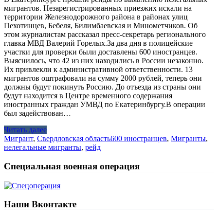
мигрантов. Незарегистрированных приезжих искали на
территории Железнодорожного района в районах улиц
Пехотинцев, Бебеля, Билимбаевская и Минометчиков. Об
этом журналистам рассказал пресс-секретарь регионального
главка МВД Валерий Горелых.За два дня в полицейские
участки для проверки были доставлены 600 иностранцев.
Выяснилось, что 42 из них находились в России незаконно.
Их привлекли к административной ответственности. 13
мигрантов оштрафовали на сумму 2000 рублей, теперь они
должны будут покинуть Россию. До отъезда из страны они
будут находится в Центре временного содержания
иностранных граждан УМВД по Екатеринбургу.В операции
был задействован…
Читать далее
Мигрант
,
Свердловская область
600 иностранцев
,
Мигранты
,
нелегальные мигранты
,
рейд
Специальная военная операция
Наши Вконтакте