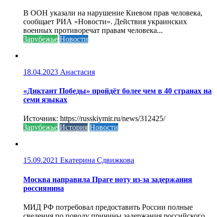
В ООН указали на нарушение Киевом прав человека,
сообщает РИА «Новости». Действия украинских
военных противоречат правам человека...
Зарубежье
Новости
18.04.2023
Анастасия
«Диктант Победы» пройдёт более чем в 40 странах на
семи языках
Источник: https://russkiymir.ru/news/312425/
Зарубежье
История
Новости
15.09.2021
Екатерина Сдвижкова
Москва направила Праге ноту из-за задержания
россиянина
МИД РФ потребовал предоставить России полные
сведения по поводу причины задержания российского