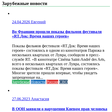
Зарубежные новости
24.04.2026
Евгений
Во Франции прошли показы фильмов фестиваля
«RT.Док: Время наших героев»
Показы фильмов фестиваля «RT.Док: Время наших
героев» состоялись в одном из кинотеатров Парижа в
нескольких кварталах от Лувра, сообщили в пресс-
службе RT. «В кинотеатре Cinéma Saint-André des Arts,
всего в нескольких кварталах от Лувра, состоялись
показы фестиваля «RT.Док: Время наших героев».
Многие зрители пришли впервые, чтобы увидеть
запрещенные на...
Зарубежье
Новости
Россия
СВО
27.06.2023
Анастасия
В ООН заявили о нарушении Киевом прав человека