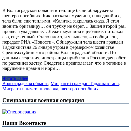
В Волгоградской области в теплице были обнаружены
шестеро погибших. Как рассказал мужчина, нашедший их,
тела были еще теплыми. «Калитка закрылась сюда. Я стал
звонить бригадиру… он трубку не берет… Зашел второй раз,
прошел туда дальше… Лежит мужчина в рубашке, потолкал
его, еще теплый. Стало плохо, и я вышел», – сообщил он,
передает РИА «Новости». Обнаружили тела шести граждан
Таджикистана 26 января утром в фермерском хозяйстве
Среднеахтубинского района Волгоградской области. По
данным следствия, иностранцы прибыли в Россию для работ
по растениеводству. Следствие предполагает, что в теплице в
нарушение правил и норм…
Читать далее
Волгоградская область
,
Мигрант
6 граждан Таджикистана
,
Мигранты
,
начата проверка
,
шестеро погибших
Специальная военная операция
Наши Вконтакте