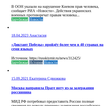
В ООН указали на нарушение Киевом прав человека,
сообщает РИА «Новости». Действия украинских
военных противоречат правам человека...
Зарубежье
Новости
18.04.2023
Анастасия
«Диктант Победы» пройдёт более чем в 40 странах на
семи языках
Источник: https://russkiymir.ru/news/312425/
Зарубежье
История
Новости
15.09.2021
Екатерина Сдвижкова
Москва направила Праге ноту из-за задержания
россиянина
МИД РФ потребовал предоставить России полные
сведения по поводу причины задержания российского