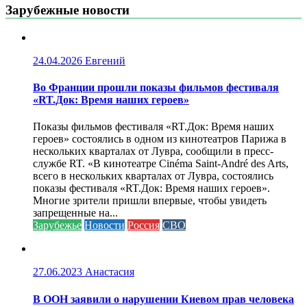
Зарубежные новости
24.04.2026
Евгений
Во Франции прошли показы фильмов фестиваля
«RT.Док: Время наших героев»
Показы фильмов фестиваля «RT.Док: Время наших
героев» состоялись в одном из кинотеатров Парижа в
нескольких кварталах от Лувра, сообщили в пресс-
службе RT. «В кинотеатре Cinéma Saint-André des Arts,
всего в нескольких кварталах от Лувра, состоялись
показы фестиваля «RT.Док: Время наших героев».
Многие зрители пришли впервые, чтобы увидеть
запрещенные на...
Зарубежье
Новости
Россия
СВО
27.06.2023
Анастасия
В ООН заявили о нарушении Киевом прав человека