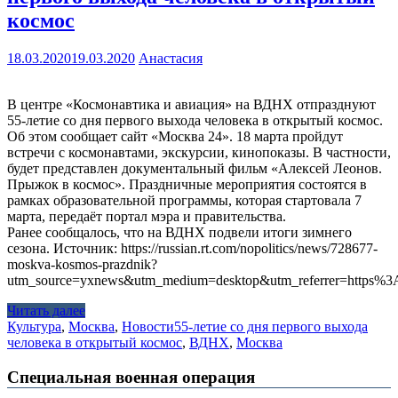
космос
18.03.2020
19.03.2020
Анастасия
В центре «Космонавтика и авиация» на ВДНХ отпразднуют
55-летие со дня первого выхода человека в открытый космос.
Об этом сообщает сайт «Москва 24». 18 марта пройдут
встречи с космонавтами, экскурсии, кинопоказы. В частности,
будет представлен документальный фильм «Алексей Леонов.
Прыжок в космос». Праздничные мероприятия состоятся в
рамках образовательной программы, которая стартовала 7
марта, передаёт портал мэра и правительства.
Ранее сообщалось, что на ВДНХ подвели итоги зимнего
сезона. Источник: https://russian.rt.com/nopolitics/news/728677-
moskva-kosmos-prazdnik?
utm_source=yxnews&utm_medium=desktop&utm_referrer=https
Читать далее
Культура
,
Москва
,
Новости
55-летие со дня первого выхода
человека в открытый космос
,
ВДНХ
,
Москва
Специальная военная операция