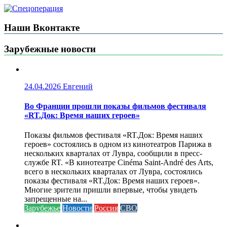
Наши Вконтакте
Зарубежные новости
24.04.2026
Евгений
Во Франции прошли показы фильмов фестиваля
«RT.Док: Время наших героев»
Показы фильмов фестиваля «RT.Док: Время наших
героев» состоялись в одном из кинотеатров Парижа в
нескольких кварталах от Лувра, сообщили в пресс-
службе RT. «В кинотеатре Cinéma Saint-André des Arts,
всего в нескольких кварталах от Лувра, состоялись
показы фестиваля «RT.Док: Время наших героев».
Многие зрители пришли впервые, чтобы увидеть
запрещенные на...
Зарубежье
Новости
Россия
СВО