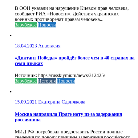
В ООН указали на нарушение Киевом прав человека,
сообщает РИА «Новости». Действия украинских
военных противоречат правам человека...
Зарубежье
Новости
18.04.2023
Анастасия
«Диктант Победы» пройдёт более чем в 40 странах на
семи языках
Источник: https://russkiymir.ru/news/312425/
Зарубежье
История
Новости
15.09.2021
Екатерина Сдвижкова
Москва направила Праге ноту из-за задержания
россиянина
МИД РФ потребовал предоставить России полные
сведения по поводу причины задержания российского