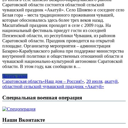
Саратовской области состоится областной сельский
чувашский праздник «Акатуй». Село Шняево и соседнее село
Белая гора – места традиционного проживания чувашей,
которые обосновались здесь более трех веков назад.
Масштабный праздник проходит в селе с 2009 года. На
национальный фестиваль приедут гости из соседней
Пензенской области, из республики Чувашия, из районов
Саратовской области. Праздник проводится на открытой
площадке. Организатор мероприятия – администрация
Базарно-Карабулакского района при поддержке министерства
внутренней политики и общественных отношений области и
чувашской национально-культурной автономии Саратовской
области. В этом году, как сообщили в…
Читать далее
Саратовская область
«Наш дом – Россия!»
,
20 июля
,
акатуй
,
областной сельский чувашский праздник «Акатуй»
Специальная военная операция
Наши Вконтакте