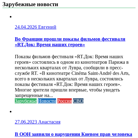
Зарубежные новости
24.04.2026
Евгений
Во Франции прошли показы фильмов фестиваля
«RT.Док: Время наших героев»
Показы фильмов фестиваля «RT.Док: Время наших
героев» состоялись в одном из кинотеатров Парижа в
нескольких кварталах от Лувра, сообщили в пресс-
службе RT. «В кинотеатре Cinéma Saint-André des Arts,
всего в нескольких кварталах от Лувра, состоялись
показы фестиваля «RT.Док: Время наших героев».
Многие зрители пришли впервые, чтобы увидеть
запрещенные на...
Зарубежье
Новости
Россия
СВО
27.06.2023
Анастасия
В ООН заявили о нарушении Киевом прав человека