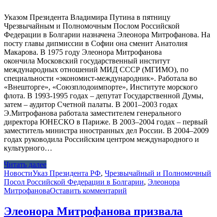
Указом Президента Владимира Путина в пятницу
Чрезвычайным и Полномочным Послом Российской
Федерации в Болгарии назначена Элеонора Митрофанова. На
посту главы дипмиссии в Софии она сменит Анатолия
Макарова. В 1975 году Элеонора Митрофанова
окончила Московский государственный институт
международных отношений МИД СССР (МГИМО), по
специальности «экономист-международник». Работала во
«Внешторге», «Союзплодоимпорте», Институте морского
флота. В 1993-1995 годах – депутат Государственной Думы,
затем – аудитор Счетной палаты. В 2001–2003 годах
Э.Митрофанова работала заместителем генерального
директора ЮНЕСКО в Париже. В 2003–2004 годах – первый
заместитель министра иностранных дел России. В 2004–2009
годах руководила Российским центром международного и
культурного…
Читать далее
Новости
Указ Президента РФ
,
Чрезвычайный и Полномочный
Посол Российской Федерации в Болгарии
,
Элеонора
Митрофанова
Оставить комментарий
Элеонора Митрофанова призвала