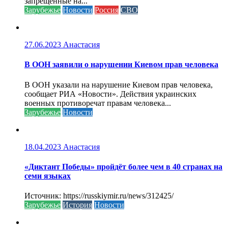
запрещенные на...
Зарубежье
Новости
Россия
СВО
27.06.2023
Анастасия
В ООН заявили о нарушении Киевом прав человека
В ООН указали на нарушение Киевом прав человека,
сообщает РИА «Новости». Действия украинских
военных противоречат правам человека...
Зарубежье
Новости
18.04.2023
Анастасия
«Диктант Победы» пройдёт более чем в 40 странах на
семи языках
Источник: https://russkiymir.ru/news/312425/
Зарубежье
История
Новости