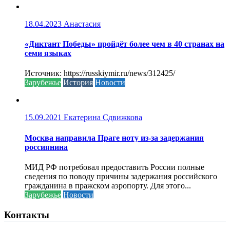
18.04.2023
Анастасия
«Диктант Победы» пройдёт более чем в 40 странах на
семи языках
Источник: https://russkiymir.ru/news/312425/
Зарубежье
История
Новости
15.09.2021
Екатерина Сдвижкова
Москва направила Праге ноту из-за задержания
россиянина
МИД РФ потребовал предоставить России полные
сведения по поводу причины задержания российского
гражданина в пражском аэропорту. Для этого...
Зарубежье
Новости
Контакты