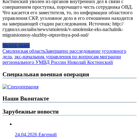
Костинский уволен из органов внутренних дел в связи с
совершением проступка, порочащего честь сотрудника ОВД.
Что касается его заместителя, то, по информации областного
управления СКР, уголовное дело в его отношении находится
на завершающей стадии расследования. Источник: http://
гудвилл.онлайн/news/smolensk/v-smolenske-eks-nachalnik-
migratsionnoy-sluzhby-otpravitsya-pod-sud/
Читать далее
Смоленская область
Завершено расследование уголовного
дела
,
экс-начальник управления по вопросам миграции
регионального УМВД России Николай Костинский
Специальная военная операция
Наши Вконтакте
Зарубежные новости
24.04.2026
Евгений