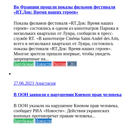
Во Франции прошли показы фильмов фестиваля
«RT.Док: Время наших героев»
Показы фильмов фестиваля «RT.Док: Время наших
героев» состоялись в одном из кинотеатров Парижа в
нескольких кварталах от Лувра, сообщили в пресс-
службе RT. «В кинотеатре Cinéma Saint-André des Arts,
всего в нескольких кварталах от Лувра, состоялись
показы фестиваля «RT.Док: Время наших героев».
Многие зрители пришли впервые, чтобы увидеть
запрещенные на...
Зарубежье
Новости
Россия
СВО
27.06.2023
Анастасия
В ООН заявили о нарушении Киевом прав человека
В ООН указали на нарушение Киевом прав человека,
сообщает РИА «Новости». Действия украинских
военных противоречат правам человека...
Зарубежье
Новости