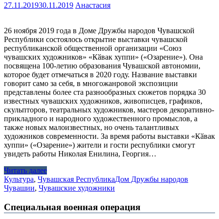
27.11.2019
30.11.2019
Анастасия
26 ноября 2019 года в Доме Дружбы народов Чувашской
Республики состоялось открытие выставки чувашской
республиканской общественной организации «Союз
чувашских художников» «Кӑвак хуппи» («Озарение»). Она
посвящена 100-летию образования Чувашской автономии,
которое будет отмечаться в 2020 году. Название выставки
говорит само за себя, в многожанровой экспозиции
представлены более ста разнообразных сюжетов порядка 30
известных чувашских художников, живописцев, графиков,
скульпторов, театральных художников, мастеров декоративно-
прикладного и народного художественного промыслов, а
также новых малоизвестных, но очень талантливых
художников современности. За время работы выставки «Кӑвак
хуппи» («Озарение») жители и гости республики смогут
увидеть работы Николая Енилина, Георгия…
Читать далее
Культура
,
Чувашская Республика
Дом Дружбы народов
Чувашии
,
Чувашские художники
Специальная военная операция