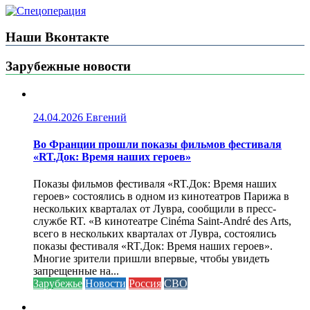
Наши Вконтакте
Зарубежные новости
24.04.2026
Евгений
Во Франции прошли показы фильмов фестиваля
«RT.Док: Время наших героев»
Показы фильмов фестиваля «RT.Док: Время наших
героев» состоялись в одном из кинотеатров Парижа в
нескольких кварталах от Лувра, сообщили в пресс-
службе RT. «В кинотеатре Cinéma Saint-André des Arts,
всего в нескольких кварталах от Лувра, состоялись
показы фестиваля «RT.Док: Время наших героев».
Многие зрители пришли впервые, чтобы увидеть
запрещенные на...
Зарубежье
Новости
Россия
СВО