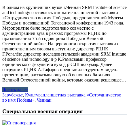
В одном из крупнейших вузов г.Ченнаи SRM Institute of science
and technology состоялось открытие планшетной выставки
«Сотрудничество во имя Победы», предоставленной Музеем
Победы и посвященной Тегеранской конференции 1943 года.
Мероприятие было подготовлено совместно с
администрацией вуза в рамках программы РЦНК по
празднованию 75-й годовщины Победы в Великой
Отечественной войне. На церемонии открытия выставки с
приветственным словом выступили: директор РЦНК
Г.Рогалёв; директор исследовательской академии SRM Institute
of science and technology д-р К.Рамасвами; профессор
юридического факультета вуза д-р С.Шивакумар. Далее
сотрудник РЦНК А.Гафаров представил студентам видео-
презентацию, рассказывающую об основных баталиях
Великой Отечественной войны, которые оказали решающее…
Читать далее
Зарубежье
,
Культура
планшетная выставка «Сотрудничество
во имя Победы»
,
Ченнаи
Специальная военная операция