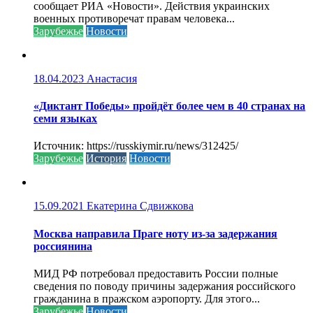
сообщает РИА «Новости». Действия украинских
военных противоречат правам человека...
Зарубежье
Новости
18.04.2023
Анастасия
«Диктант Победы» пройдёт более чем в 40 странах на
семи языках
Источник: https://russkiymir.ru/news/312425/
Зарубежье
История
Новости
15.09.2021
Екатерина Сдвижкова
Москва направила Праге ноту из-за задержания
россиянина
МИД РФ потребовал предоставить России полные
сведения по поводу причины задержания российского
гражданина в пражском аэропорту. Для этого...
Зарубежье
Новости