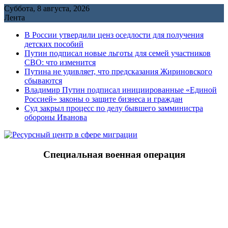
Перейти
Суббота, 8 августа, 2026
к
Лента
содержимому
В России утвердили ценз оседлости для получения
детских пособий
Путин подписал новые льготы для семей участников
СВО: что изменится
Путина не удивляет, что предсказания Жириновского
сбываются
Владимир Путин подписал инициированные «Единой
Россией» законы о защите бизнеса и граждан
Cуд закрыл процесс по делу бывшего замминистра
обороны Иванова
Специальная военная операция