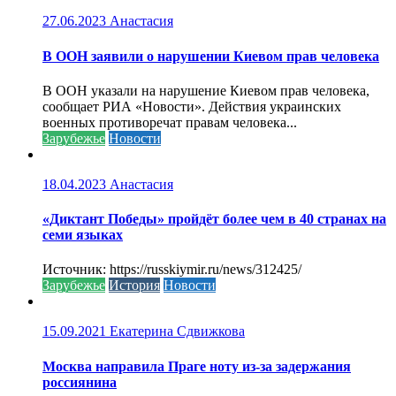
27.06.2023
Анастасия
В ООН заявили о нарушении Киевом прав человека
В ООН указали на нарушение Киевом прав человека,
сообщает РИА «Новости». Действия украинских
военных противоречат правам человека...
Зарубежье
Новости
18.04.2023
Анастасия
«Диктант Победы» пройдёт более чем в 40 странах на
семи языках
Источник: https://russkiymir.ru/news/312425/
Зарубежье
История
Новости
15.09.2021
Екатерина Сдвижкова
Москва направила Праге ноту из-за задержания
россиянина