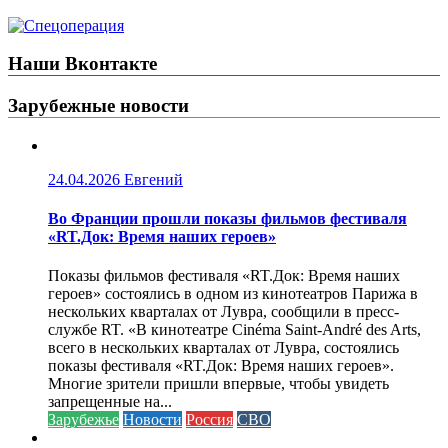
Наши Вконтакте
Зарубежные новости
24.04.2026
Евгений
Во Франции прошли показы фильмов фестиваля
«RT.Док: Время наших героев»
Показы фильмов фестиваля «RT.Док: Время наших
героев» состоялись в одном из кинотеатров Парижа в
нескольких кварталах от Лувра, сообщили в пресс-
службе RT. «В кинотеатре Cinéma Saint-André des Arts,
всего в нескольких кварталах от Лувра, состоялись
показы фестиваля «RT.Док: Время наших героев».
Многие зрители пришли впервые, чтобы увидеть
запрещенные на...
Зарубежье
Новости
Россия
СВО