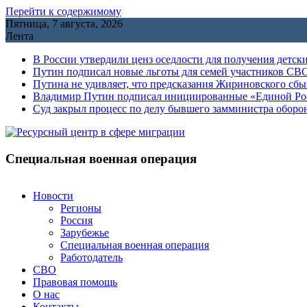
Перейти к содержимому
Пятница, 7 августа, 2026
Лента
В России утвердили ценз оседлости для получения детск
Путин подписал новые льготы для семей участников СВО
Путина не удивляет, что предсказания Жириновского сб
Владимир Путин подписал инициированные «Единой Росс
Cуд закрыл процесс по делу бывшего замминистра обор
Специальная военная операция
Новости
Регионы
Россия
Зарубежье
Специальная военная операция
Работодатель
СВО
Правовая помощь
О нас
Контакты