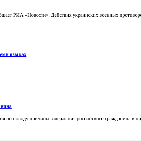
бщает РИА «Новости». Действия украинских военных противореч
семи языках
янина
я по поводу причины задержания российского гражданина в праж