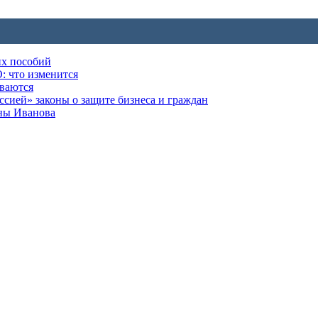
их пособий
: что изменится
ываются
ией» законы о защите бизнеса и граждан
оны Иванова