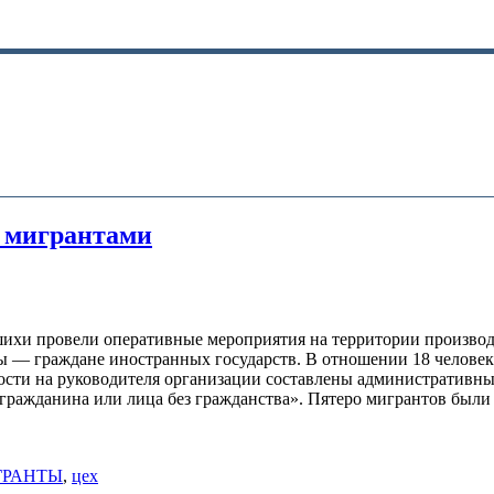
и мигрантами
хи провели оперативные мероприятия на территории производс
ты — граждане иностранных государств. В отношении 18 челове
ости на руководителя организации составлены административны
 гражданина или лица без гражданства». Пятеро мигрантов бы
ГРАНТЫ
,
цех