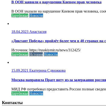
В ООН заявили о нарушении Киевом прав человека
В ООН указали на нарушение Киевом прав человека, соо
Зарубежье
Новости
18.04.2023
Анастасия
«Диктант Победы» пройдёт более чем в 40 странах на 
Источник: https://russkiymir.ru/news/312425/
Зарубежье
История
Новости
15.09.2021
Екатерина Сдвижкова
Москва направила Праге ноту из-за задержания росси
МИД РФ потребовал предоставить России полные сведени
Зарубежье
Новости
Контакты