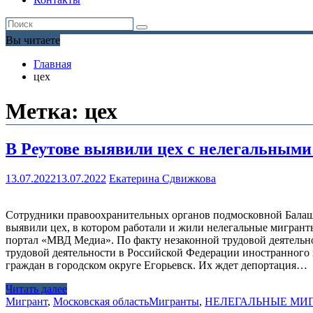
Вы читаете
Главная
цех
Метка:
цех
В Реутове выявили цех с нелегальным
13.07.2022
13.07.2022
Екатерина Сдвижкова
Сотрудники правоохранительных органов подмосковной Балаши
выявили цех, в котором работали и жили нелегальные мигран
портал «МВД Медиа». По факту незаконной трудовой деятельн
трудовой деятельности в Российской Федерации иностранного
граждан в городском округе Егорьевск. Их ждет депортация…
Читать далее
Мигрант
,
Московская область
Мигранты
,
НЕЛЕГАЛЬНЫЕ МИ