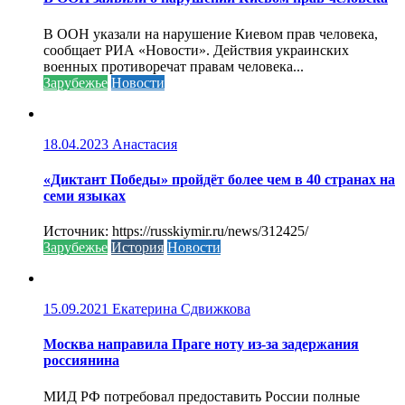
В ООН указали на нарушение Киевом прав человека,
сообщает РИА «Новости». Действия украинских
военных противоречат правам человека...
Зарубежье
Новости
18.04.2023
Анастасия
«Диктант Победы» пройдёт более чем в 40 странах на
семи языках
Источник: https://russkiymir.ru/news/312425/
Зарубежье
История
Новости
15.09.2021
Екатерина Сдвижкова
Москва направила Праге ноту из-за задержания
россиянина
МИД РФ потребовал предоставить России полные