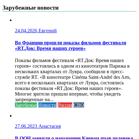
Зарубежные новости
24.04.2026
Евгений
Во Франции прошли показы фильмов фестиваля
«RT.Док: Время наших героев»
Показы фильмов фестиваля «RT.Док: Время наших
героев» состоялись в одном из кинотеатров Парижа в
нескольких кварталах от Лувра, сообщили в пресс-
службе RT. «В кинотеатре Cinéma Saint-André des Arts,
всего в нескольких кварталах от Лувра, состоялись
показы фестиваля «RT.Док: Время наших героев».
Многие зрители пришли впервые, чтобы увидеть
запрещенные на...
Зарубежье
Новости
Россия
СВО
27.06.2023
Анастасия
В ООН заявили о нарушении Киевом прав человека