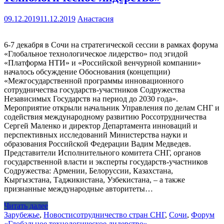
09.12.2019
11.12.2019
Анастасия
6-7 декабря в Сочи на стратегической сессии в рамках форума
«Глобальное технологическое лидерство» под эгидой
«Платформа НТИ» и «Российской венчурной компании»
началось обсуждение Обоснования (концепции)
«Межгосударственной программы инновационного
сотрудничества государств-участников Содружества
Независимых Государств на период до 2030 года».
Мероприятие открыли начальник Управления по делам СНГ и
содействия международному развитию Россотрудничества
Сергей Маленко и директор Департамента инноваций и
перспективных исследований Министерства науки и
образования Российской Федерации Вадим Медведев.
Представители Исполнительного комитета СНГ, органов
государственной власти и эксперты государств-участников
Содружества: Армении, Белоруссии, Казахстана,
Кыргызстана, Таджикистана, Узбекистана, – а также
признанные международные авторитеты…
Читать далее
Зарубежье
,
Новости
сотрудничество стран СНГ
,
Сочи
,
Форум
«Глобальное технологическое лидерство»