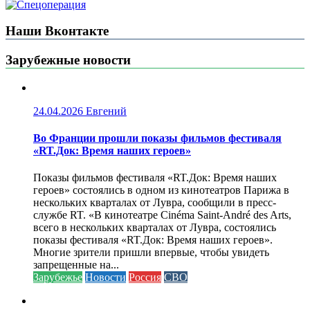
Наши Вконтакте
Зарубежные новости
24.04.2026
Евгений
Во Франции прошли показы фильмов фестиваля
«RT.Док: Время наших героев»
Показы фильмов фестиваля «RT.Док: Время наших
героев» состоялись в одном из кинотеатров Парижа в
нескольких кварталах от Лувра, сообщили в пресс-
службе RT. «В кинотеатре Cinéma Saint-André des Arts,
всего в нескольких кварталах от Лувра, состоялись
показы фестиваля «RT.Док: Время наших героев».
Многие зрители пришли впервые, чтобы увидеть
запрещенные на...
Зарубежье
Новости
Россия
СВО