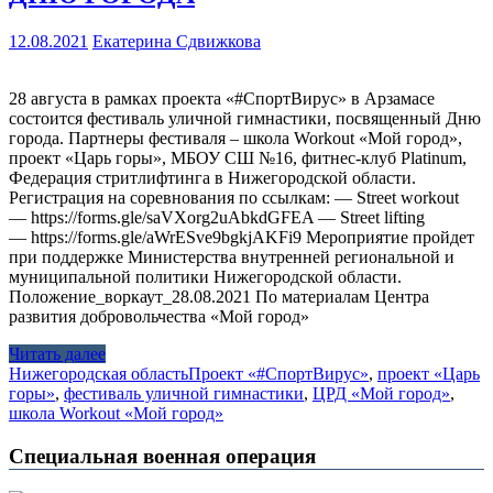
12.08.2021
Екатерина Сдвижкова
28 августа в рамках проекта «#СпортВирус» в Арзамасе
состоится фестиваль уличной гимнастики, посвященный Дню
города. Партнеры фестиваля – школа Workout «Мой город»,
проект «Царь горы», МБОУ СШ №16, фитнес-клуб Platinum,
Федерация стритлифтинга в Нижегородской области.
Регистрация на соревнования по ссылкам: — Street workout
— https://forms.gle/saVXorg2uAbkdGFEA — Street lifting
— https://forms.gle/aWrESve9bgkjAKFi9 Мероприятие пройдет
при поддержке Министерства внутренней региональной и
муниципальной политики Нижегородской области.
Положение_воркаут_28.08.2021 По материалам Центра
развития добровольчества «Мой город»
Читать далее
Нижегородская область
Проект «#СпортВирус»
,
проект «Царь
горы»
,
фестиваль уличной гимнастики
,
ЦРД «Мой город»
,
школа Workout «Мой город»
Специальная военная операция