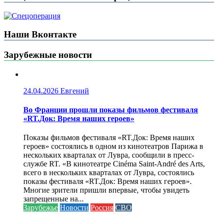
Наши Вконтакте
Зарубежные новости
24.04.2026
Евгений
Во Франции прошли показы фильмов фестиваля
«RT.Док: Время наших героев»
Показы фильмов фестиваля «RT.Док: Время наших
героев» состоялись в одном из кинотеатров Парижа в
нескольких кварталах от Лувра, сообщили в пресс-
службе RT. «В кинотеатре Cinéma Saint-André des Arts,
всего в нескольких кварталах от Лувра, состоялись
показы фестиваля «RT.Док: Время наших героев».
Многие зрители пришли впервые, чтобы увидеть
запрещенные на...
Зарубежье
Новости
Россия
СВО