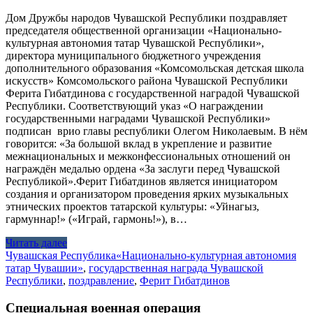
Дом Дружбы народов Чувашской Республики поздравляет
председателя общественной организации «Национально-
культурная автономия татар Чувашской Республики»,
директора муниципального бюджетного учреждения
дополнительного образования «Комсомольская детская школа
искусств» Комсомольского района Чувашской Республики
Ферита Гибатдинова с государственной наградой Чувашской
Республики. Соответствующий указ «О награждении
государственными наградами Чувашской Республики»
подписан врио главы республики Олегом Николаевым. В нём
говорится: «За большой вклад в укрепление и развитие
межнациональных и межконфессиональных отношений он
награждён медалью ордена «За заслуги перед Чувашской
Республикой».Ферит Гибатдинов является инициатором
создания и организатором проведения ярких музыкальных
этнических проектов татарской культуры: «Уйнагыз,
гармуннар!» («Играй, гармонь!»), в…
Читать далее
Чувашская Республика
«Национально-культурная автономия
татар Чувашии»
,
государственная награда Чувашской
Республики
,
поздравление
,
Ферит Гибатдинов
Специальная военная операция