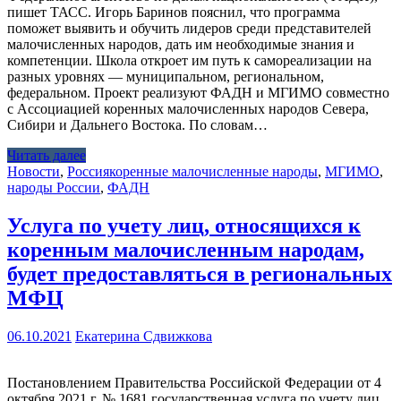
пишет ТАСС. Игорь Баринов пояснил, что программа
поможет выявить и обучить лидеров среди представителей
малочисленных народов, дать им необходимые знания и
компетенции. Школа откроет им путь к самореализации на
разных уровнях — муниципальном, региональном,
федеральном. Проект реализуют ФАДН и МГИМО совместно
с Ассоциацией коренных малочисленных народов Севера,
Сибири и Дальнего Востока. По словам…
Читать далее
Новости
,
Россия
коренные малочисленные народы
,
МГИМО
,
народы России
,
ФАДН
Услуга по учету лиц, относящихся к
коренным малочисленным народам,
будет предоставляться в региональных
МФЦ
06.10.2021
Екатерина Сдвижкова
Постановлением Правительства Российской Федерации от 4
октября 2021 г. № 1681 государственная услуга по учету лиц,