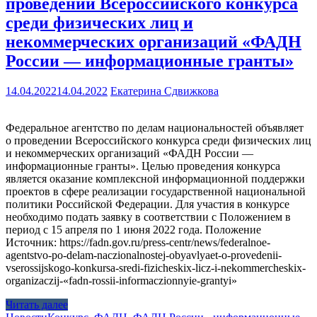
проведении Всероссийского конкурса
среди физических лиц и
некоммерческих организаций «ФАДН
России — информационные гранты»
14.04.2022
14.04.2022
Екатерина Сдвижкова
Федеральное агентство по делам национальностей объявляет
о проведении Всероссийского конкурса среди физических лиц
и некоммерческих организаций «ФАДН России —
информационные гранты». Целью проведения конкурса
является оказание комплексной информационной поддержки
проектов в сфере реализации государственной национальной
политики Российской Федерации. Для участия в конкурсе
необходимо подать заявку в соответствии с Положением в
период с 15 апреля по 1 июня 2022 года. Положение
Источник: https://fadn.gov.ru/press-centr/news/federalnoe-
agentstvo-po-delam-naczionalnostej-obyavlyaet-o-provedenii-
vserossijskogo-konkursa-sredi-fizicheskix-licz-i-nekommercheskix-
organizaczij-«fadn-rossii-informaczionnyie-grantyi»
Читать далее