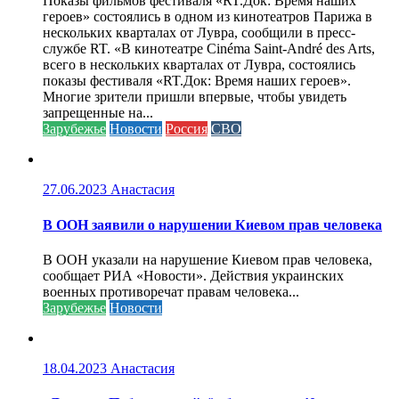
Показы фильмов фестиваля «RT.Док: Время наших
героев» состоялись в одном из кинотеатров Парижа в
нескольких кварталах от Лувра, сообщили в пресс-
службе RT. «В кинотеатре Cinéma Saint-André des Arts,
всего в нескольких кварталах от Лувра, состоялись
показы фестиваля «RT.Док: Время наших героев».
Многие зрители пришли впервые, чтобы увидеть
запрещенные на...
Зарубежье
Новости
Россия
СВО
27.06.2023
Анастасия
В ООН заявили о нарушении Киевом прав человека
В ООН указали на нарушение Киевом прав человека,
сообщает РИА «Новости». Действия украинских
военных противоречат правам человека...
Зарубежье
Новости
18.04.2023
Анастасия