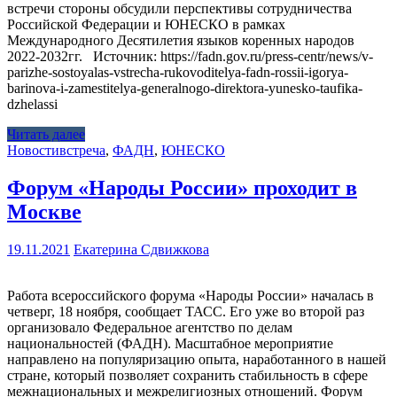
встречи стороны обсудили перспективы сотрудничества
Российской Федерации и ЮНЕСКО в рамках
Международного Десятилетия языков коренных народов
2022-2032гг. Источник: https://fadn.gov.ru/press-centr/news/v-
parizhe-sostoyalas-vstrecha-rukovoditelya-fadn-rossii-igorya-
barinova-i-zamestitelya-generalnogo-direktora-yunesko-taufika-
dzhelassi
Читать далее
Новости
встреча
,
ФАДН
,
ЮНЕСКО
Форум «Народы России» проходит в
Москве
19.11.2021
Екатерина Сдвижкова
Работа всероссийского форума «Народы России» началась в
четверг, 18 ноября, сообщает ТАСС. Его уже во второй раз
организовало Федеральное агентство по делам
национальностей (ФАДН). Масштабное мероприятие
направлено на популяризацию опыта, наработанного в нашей
стране, который позволяет сохранить стабильность в сфере
межнациональных и межрелигиозных отношений. Форум