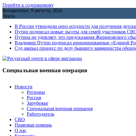
Перейти к содержимому
Воскресенье, 9 августа, 2026
Лента
В России утвердили ценз оседлости для получения детск
Путин подписал новые льготы для семей участников СВО
Путина не удивляет, что предсказания Жириновского сб
Владимир Путин подписал инициированные «Единой Росс
Cуд закрыл процесс по делу бывшего замминистра обор
Специальная военная операция
Новости
Регионы
Россия
Зарубежье
Специальная военная операция
Работодатель
СВО
Правовая помощь
О нас
Контакты