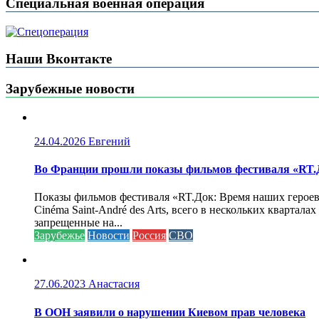
Специальная военная операция
Наши Вконтакте
Зарубежные новости
24.04.2026
Евгений
Во Франции прошли показы фильмов фестиваля «RT.Д
Показы фильмов фестиваля «RT.Док: Время наших героев»
Cinéma Saint-André des Arts, всего в нескольких кварта
запрещенные на...
Зарубежье
Новости
Россия
СВО
27.06.2023
Анастасия
В ООН заявили о нарушении Киевом прав человека