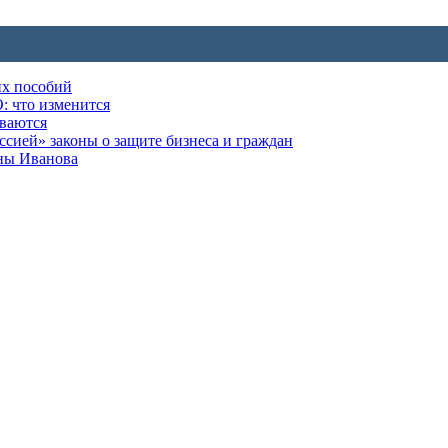
их пособий
: что изменится
ываются
ией» законы о защите бизнеса и граждан
оны Иванова