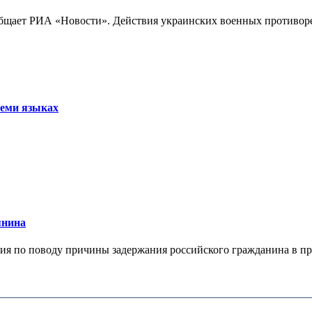
бщает РИА «Новости». Действия украинских военных противореч
семи языках
янина
я по поводу причины задержания российского гражданина в праж