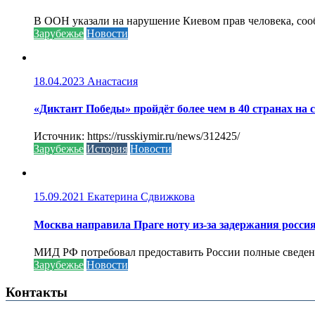
В ООН указали на нарушение Киевом прав человека, соо
Зарубежье
Новости
18.04.2023
Анастасия
«Диктант Победы» пройдёт более чем в 40 странах на 
Источник: https://russkiymir.ru/news/312425/
Зарубежье
История
Новости
15.09.2021
Екатерина Сдвижкова
Москва направила Праге ноту из-за задержания росси
МИД РФ потребовал предоставить России полные сведени
Зарубежье
Новости
Контакты