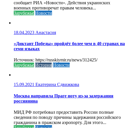
сообщает РИА «Новости». Действия украинских
военных противоречат правам человека...
Зарубежье
Новости
18.04.2023
Анастасия
«Диктант Победы» пройдёт более чем в 40 странах на
семи языках
Источник: https://russkiymir.ru/news/312425/
Зарубежье
История
Новости
15.09.2021
Екатерина Сдвижкова
Москва направила Праге ноту из-за задержания
россиянина
МИД РФ потребовал предоставить России полные
сведения по поводу причины задержания российского
гражданина в пражском аэропорту. Для этого...
Зарубежье
Новости