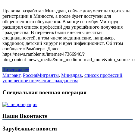
Правила разработал Минздрав, сейчас документ находится на
регистрации в Минюсте, а после будет доступен для
общественного обсуждения. В конце сентября Минтруд
расширил список профессий для упрощённого получения
гражданства. В перечень были внесены десятки
специальностей, в том числе медицинские, например,
кардиолог, детский хирург и врач-инфекционист. Об этом
сообщает «Рамблер». Далее:
https://news.rambler.ru/internet/47366946/?
utm_content=news_media&utm_medium=read_more&utm_source=co
Читать далее
Мигрант
,
Россия
Мигранты
,
Минздрав
,
список профессий
,
упрощенное получение гражданства
Специальная военная операция
Наши Вконтакте
Зарубежные новости