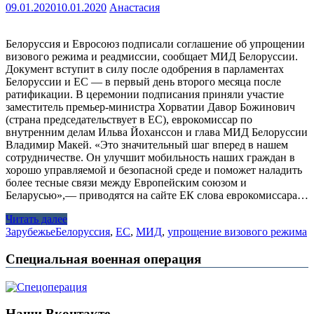
09.01.2020
10.01.2020
Анастасия
Белоруссия и Евросоюз подписали соглашение об упрощении
визового режима и реадмиссии, сообщает МИД Белоруссии.
Документ вступит в силу после одобрения в парламентах
Белоруссии и ЕС — в первый день второго месяца после
ратификации. В церемонии подписания приняли участие
заместитель премьер-министра Хорватии Давор Божинович
(страна председательствует в ЕС), еврокомиссар по
внутренним делам Ильва Йоханссон и глава МИД Белоруссии
Владимир Макей. «Это значительный шаг вперед в нашем
сотрудничестве. Он улучшит мобильность наших граждан в
хорошо управляемой и безопасной среде и поможет наладить
более тесные связи между Европейским союзом и
Беларусью»,— приводятся на сайте ЕК слова еврокомиссара…
Читать далее
Зарубежье
Белоруссия
,
ЕС
,
МИД
,
упрощение визового режима
Специальная военная операция
Наши Вконтакте