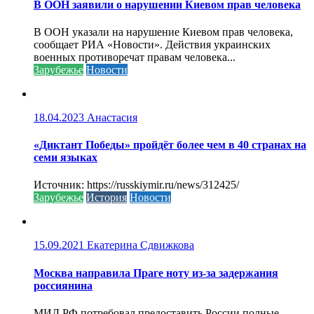
В ООН заявили о нарушении Киевом прав человека
В ООН указали на нарушение Киевом прав человека,
сообщает РИА «Новости». Действия украинских
военных противоречат правам человека...
Зарубежье
Новости
18.04.2023
Анастасия
«Диктант Победы» пройдёт более чем в 40 странах на
семи языках
Источник: https://russkiymir.ru/news/312425/
Зарубежье
История
Новости
15.09.2021
Екатерина Сдвижкова
Москва направила Праге ноту из-за задержания
россиянина
МИД РФ потребовал предоставить России полные