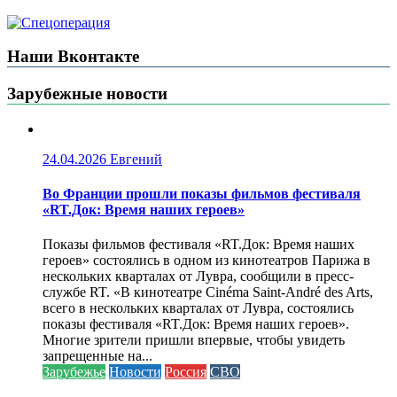
Наши Вконтакте
Зарубежные новости
24.04.2026
Евгений
Во Франции прошли показы фильмов фестиваля
«RT.Док: Время наших героев»
Показы фильмов фестиваля «RT.Док: Время наших
героев» состоялись в одном из кинотеатров Парижа в
нескольких кварталах от Лувра, сообщили в пресс-
службе RT. «В кинотеатре Cinéma Saint-André des Arts,
всего в нескольких кварталах от Лувра, состоялись
показы фестиваля «RT.Док: Время наших героев».
Многие зрители пришли впервые, чтобы увидеть
запрещенные на...
Зарубежье
Новости
Россия
СВО