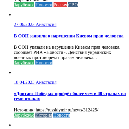
Зарубежье
Новости
Россия
СВО
27.06.2023
Анастасия
В ООН заявили о нарушении Киевом прав человека
В ООН указали на нарушение Киевом прав человека,
сообщает РИА «Новости». Действия украинских
военных противоречат правам человека...
Зарубежье
Новости
18.04.2023
Анастасия
«Диктант Победы» пройдёт более чем в 40 странах на
семи языках
Источник: https://russkiymir.ru/news/312425/
Зарубежье
История
Новости