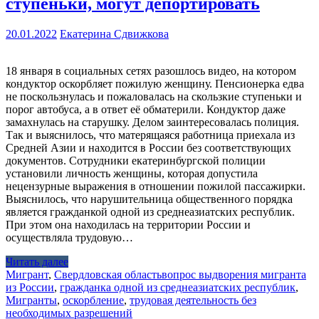
ступеньки, могут депортировать
20.01.2022
Екатерина Сдвижкова
18 января в социальных сетях разошлось видео, на котором
кондуктор оскорбляет пожилую женщину. Пенсионерка едва
не поскользнулась и пожаловалась на скользкие ступеньки и
порог автобуса, а в ответ её обматерили. Кондуктор даже
замахнулась на старушку. Делом заинтересовалась полиция.
Так и выяснилось, что матерящаяся работница приехала из
Средней Азии и находится в России без соответствующих
документов. Сотрудники екатеринбургской полиции
установили личность женщины, которая допустила
нецензурные выражения в отношении пожилой пассажирки.
Выяснилось, что нарушительница общественного порядка
является гражданкой одной из среднеазиатских республик.
При этом она находилась на территории России и
осуществляла трудовую…
Читать далее
Мигрант
,
Свердловская область
вопрос выдворения мигранта
из России
,
гражданка одной из среднеазиатских республик
,
Мигранты
,
оскорбление
,
трудовая деятельность без
необходимых разрешений