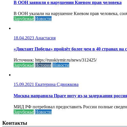
В ООН заявили о нарушении Киевом прав человека
В ООН указали на нарушение Киевом прав человека, соо
Зарубежье
Новости
18.04.2023
Анастасия
«Диктант Победы» пройдёт более чем в 40 странах на 
Источник: https://russkiymir.ru/news/312425/
Зарубежье
История
Новости
15.09.2021
Екатерина Сдвижкова
Москва направила Праге ноту из-за задержания росси
МИД РФ потребовал предоставить России полные сведени
Зарубежье
Новости
Контакты