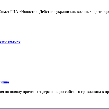
бщает РИА «Новости». Действия украинских военных противореч
семи языках
янина
я по поводу причины задержания российского гражданина в праж