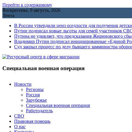
Перейти к содержимому
Воскресенье, 9 августа, 2026
Лента
В России утвердили ценз оседлости для получения детск
Путин подписал новые льготы для семей участников СВО
Путина не удивляет, что предсказания Жириновского сб
Владимир Путин подписал инициированные «Единой Росс
Cуд закрыл процесс по делу бывшего замминистра обор
Специальная военная операция
Новости
Регионы
Россия
Зарубежье
Специальная военная операция
Работодатель
СВО
Правовая помощь
О нас
Контакты