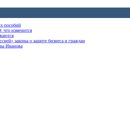
их пособий
: что изменится
ываются
ией» законы о защите бизнеса и граждан
оны Иванова