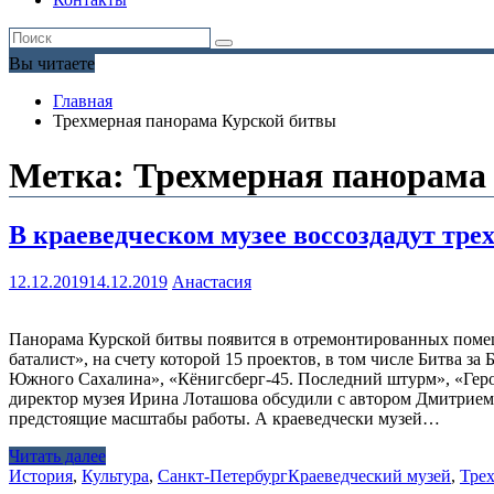
Вы читаете
Главная
Трехмерная панорама Курской битвы
Метка:
Трехмерная панорама
В краеведческом музее воссоздадут тр
12.12.2019
14.12.2019
Анастасия
Панорама Курской битвы появится в отремонтированных помещ
баталист», на счету которой 15 проектов, в том числе Битва 
Южного Сахалина», «Кёнигсберг-45. Последний штурм», «Геро
директор музея Ирина Лоташова обсудили с автором Дмитрием 
предстоящие масштабы работы. А краеведчески музей…
Читать далее
История
,
Культура
,
Санкт-Петербург
Краеведческий музей
,
Тре