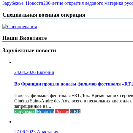
Зарубежье
,
Новости
200-летие открытия ледового материка ру
Специальная военная операция
Наши Вконтакте
Зарубежные новости
24.04.2026
Евгений
Во Франции прошли показы фильмов фестиваля «RT.Д
Показы фильмов фестиваля «RT.Док: Время наших героев»
Cinéma Saint-André des Arts, всего в нескольких кварта
запрещенные на...
Зарубежье
Новости
Россия
СВО
27.06.2023
Анастасия