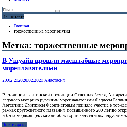
Вы читаете
Главная
торжественные мероприятия
Метка:
торжественные мероп
В Ушуайя прошли масштабные мероприя
мореплавателями
20.02.2020
28.02.2020
Анастасия
В столице аргентинской провинции Огненная Земля, Антаркт
ледового материка русскими мореплавателями Фаддеем Беллин
Аргентине Дмитрием Феоктистовым приняла участие в торжест
рамках кругосветного плавания, посвященного 200-летию отк
и быта моряков, рассказали об истории знаменитых паруснико
Читать далее