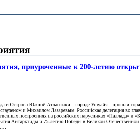
риятия
тия, приуроченные к 200-летию открыт
ида и Острова Южной Атлантики – городе Ушуайя – прошли тор
сгаузеном и Михаилом Лазаревым. Российская делегация во гл
венных построениях на российских парусниках «Паллада» и «К
рытия Антарктиды и 75-летию Победы в Великой Отечественной
в.…