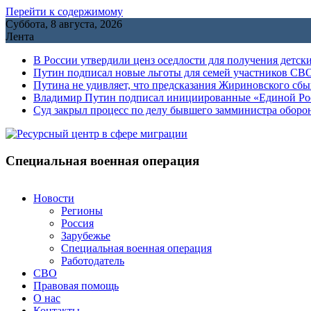
Перейти к содержимому
Суббота, 8 августа, 2026
Лента
В России утвердили ценз оседлости для получения детск
Путин подписал новые льготы для семей участников СВО
Путина не удивляет, что предсказания Жириновского сб
Владимир Путин подписал инициированные «Единой Росс
Cуд закрыл процесс по делу бывшего замминистра обор
Специальная военная операция
Новости
Регионы
Россия
Зарубежье
Специальная военная операция
Работодатель
СВО
Правовая помощь
О нас
Контакты