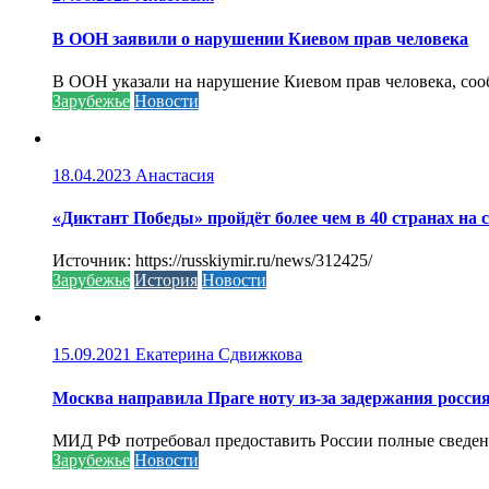
В ООН заявили о нарушении Киевом прав человека
В ООН указали на нарушение Киевом прав человека, соо
Зарубежье
Новости
18.04.2023
Анастасия
«Диктант Победы» пройдёт более чем в 40 странах на 
Источник: https://russkiymir.ru/news/312425/
Зарубежье
История
Новости
15.09.2021
Екатерина Сдвижкова
Москва направила Праге ноту из-за задержания росси
МИД РФ потребовал предоставить России полные сведени
Зарубежье
Новости