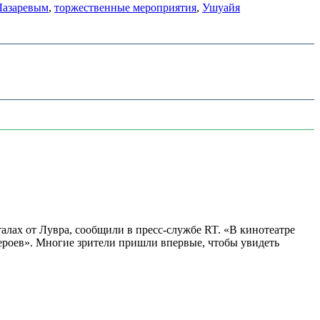
Лазаревым
,
торжественные мероприятия
,
Ушуайя
алах от Лувра, сообщили в пресс-службе RT. «В кинотеатре
 героев». Многие зрители пришли впервые, чтобы увидеть