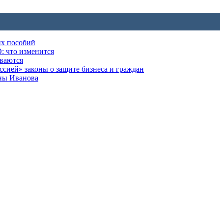
их пособий
: что изменится
ываются
ией» законы о защите бизнеса и граждан
оны Иванова