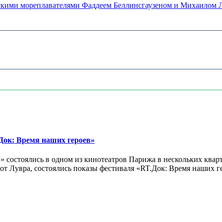
сскими мореплавателями Фаддеем Беллинсгаузеном и Михаилом 
ок: Время наших героев»
 состоялись в одном из кинотеатров Парижа в нескольких кварт
лах от Лувра, состоялись показы фестиваля «RT.Док: Время наших