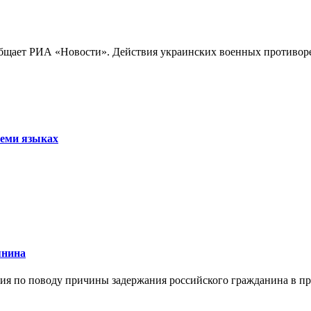
бщает РИА «Новости». Действия украинских военных противореч
семи языках
янина
я по поводу причины задержания российского гражданина в праж