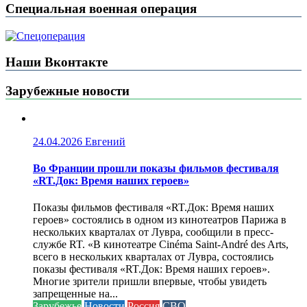
Специальная военная операция
Наши Вконтакте
Зарубежные новости
24.04.2026
Евгений
Во Франции прошли показы фильмов фестиваля
«RT.Док: Время наших героев»
Показы фильмов фестиваля «RT.Док: Время наших
героев» состоялись в одном из кинотеатров Парижа в
нескольких кварталах от Лувра, сообщили в пресс-
службе RT. «В кинотеатре Cinéma Saint-André des Arts,
всего в нескольких кварталах от Лувра, состоялись
показы фестиваля «RT.Док: Время наших героев».
Многие зрители пришли впервые, чтобы увидеть
запрещенные на...
Зарубежье
Новости
Россия
СВО