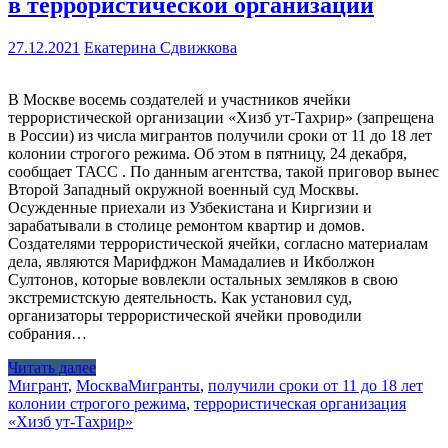
в террористической организации
27.12.2021
Екатерина Сдвижкова
В Москве восемь создателей и участников ячейки
террористической организации «Хизб ут-Тахрир» (запрещена
в России) из числа мигрантов получили сроки от 11 до 18 лет
колонии строгого режима. Об этом в пятницу, 24 декабря,
сообщает ТАСС . По данным агентства, такой приговор вынес
Второй Западный окружной военный суд Москвы.
Осужденные приехали из Узбекистана и Киргизии и
зарабатывали в столице ремонтом квартир и домов.
Создателями террористической ячейки, согласно материалам
дела, являются Марифджон Мамадалиев и Икболжон
Султонов, которые вовлекли остальных земляков в свою
экстремистскую деятельность. Как установил суд,
организаторы террористической ячейки проводили
собрания…
Читать далее
Мигрант
,
Москва
Мигранты
,
получили сроки от 11 до 18 лет
колонии строгого режима
,
террористическая организация
«Хизб ут-Тахрир»