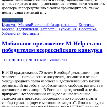
данных странах и для предоставления возможности заключать
договора непосредственно с самим производителем, также
носит познавательный и…
Читать далее
Культура
,
Москва
Восточный базар
,
казахстан
,
Киргизия
,
Москва
,
Таджикистан
,
Татарстан
,
Туркмения
,
Тюбетейка
,
Узбекистан
,
фестиваль
Мобильное приложение M-Help стало
победителем всероссийского конкурса
11.01.2019
11.01.2019
Елена Селиванова
В 2018 праздновалось 70-летие Всеобщей декларации прав
человека — исторического документа, лежащего в основе
международного права человека и вдохновляющего тысячи
организаций на работу по обеспечению свободы, равенства и
достоинства всех людей. В России к праздничной дате был
приурочен Всероссийский конкурс “Инновационные
технологии в правовом просвещении по вопросам прав и
свобод граждан, форм и методов их защиты”. Итоги конкурса
были подведены сегодня в Москве, где в МГИМО прошла