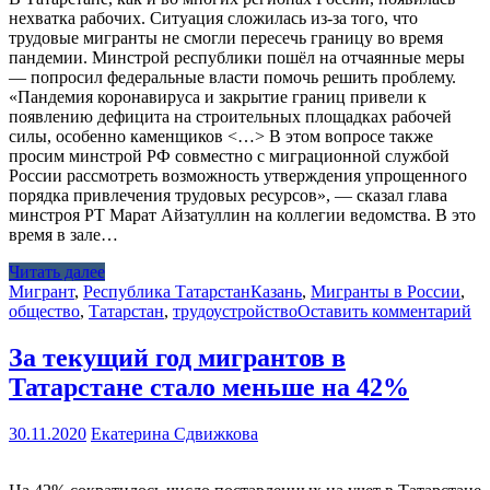
нехватка рабочих. Ситуация сложилась из-за того, что
трудовые мигранты не смогли пересечь границу во время
пандемии. Минстрой республики пошёл на отчаянные меры
— попросил федеральные власти помочь решить проблему.
«Пандемия коронавируса и закрытие границ привели к
появлению дефицита на строительных площадках рабочей
силы, особенно каменщиков <…> В этом вопросе также
просим минстрой РФ совместно с миграционной службой
России рассмотреть возможность утверждения упрощенного
порядка привлечения трудовых ресурсов», — сказал глава
минстроя РТ Марат Айзатуллин на коллегии ведомства. В это
время в зале…
Читать далее
Мигрант
,
Республика Татарстан
Казань
,
Мигранты в России
,
общество
,
Татарстан
,
трудоустройство
Оставить комментарий
За текущий год мигрантов в
Татарстане стало меньше на 42%
30.11.2020
Екатерина Сдвижкова