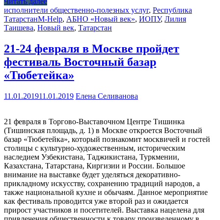
Читать далее
исполнители общественно-полезных услуг
,
Республика
Татарстан
M-Help
,
АБНО «Новый век»
,
ИОПУ
,
Лилия
Таишева
,
Новый век
,
Татарстан
21-24 февраля в Москве пройдет
фестиваль Восточный базар
«Тюбетейка»
11.01.2019
11.01.2019
Елена Селиванова
21 февраля в Торгово-Выставочном Центре Тишинка
(Тишинская площадь, д. 1) в Москве откроется Восточный
базар «Тюбетейка», который познакомит москвичей и гостей
столицы с культурно-художественным, историческим
наследием Узбекистана, Таджикистана, Туркмении,
Казахстана, Татарстана, Киргизии и России. Большое
внимание на выставке будет уделяться декоративно-
прикладному искусству, сохранению традиций народов, а
также национальной кухне и обычаям. Данное мероприятие
как фестиваль проводится уже второй раз и ожидается
прирост участников и посетителей. Выставка нацелена для
привлечения общественности к товару произведенному в