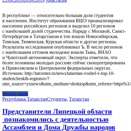
25.09.2019
26.09.2019
Анастасия
В республике — относительно большая доля студентов
в населении. Институт образования ВШЭ проанализировал
население российских регионов и выделил 10 регионов
с наибольшей долей студенчества. Наряду с Москвой, Санкт-
Петербургом и Татарстаном в топ вошли Новосибирская,
Томская, Тюменская, Курская области и другие регионы.
Результаты исследования опубликовал Ъ. В число регионов
с наибольшим оттоком молодежи вошли Тыва, ЯНАО
и Чукотский автономный округ. Эксперты отметили, что
более половины молодых россиян сейчас сконцентрированы
в Приволжском и Центральном федеральных округах.
Источник: http://tatcenter.ru/news/tatarstan-voshel-v-top-10-
studencheskih-regionov/?
utm_source=yxnews&utm_medium=desktop&utm_referrer=https
Читать далее
Республика Татарстан
Студенты
,
Татарстан
Представители Липецкой области
познакомились с деятельностью
Ассамблеи и Дома Дружбы народов