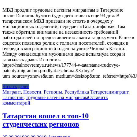
МВД продлит трудовые патенты мигрантам в Татарстане
после 15 июня. Бумаги будут действовать еще 93 дня. В
татарстанском МВД призвали не стоять в очередях у
миграционных отделений, передает «Татар-информ». Там
также обратили внимание на незаконность требований
работодателей по предоставлению аванса за документ. Ранее в
соцсетях появился ролик с толпами посетителей, стоящих в
очереди в миграционный отдел на улице Чехова в Казани.
Между ожидающими мужчинами даже вспыхнула ссора и
завязалась драка. Источник:
https://realnoevremya.ru/news/177744-v-tatarstane-trudovye-
patenty-migrantam-prodlyat-esche-na-93-dnya?
utm_source=yxnews&utm_medium=desktop&utm_referrer=https
Читать далее
Мигрант
,
Новости
,
Регионы
,
Республика Татарстан
мигрант
,
Татарстан
,
трудовые патенты мигрантам
Оставить
комментарий
Татарстан вошел в топ-10
студенческих регионов