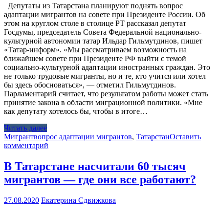
Депутаты из Татарстана планируют поднять вопрос
адаптации мигрантов на совете при Президенте России. Об
этом на круглом столе в столице РТ рассказал депутат
Госдумы, председатель Совета Федеральной национально-
культурной автономии татар Ильдар Гильмутдинов, пишет
«Татар-информ». «Мы рассматриваем возможность на
ближайшем совете при Президенте РФ выйти с темой
социально-культурной адаптации иностранных граждан. Это
не только трудовые мигранты, но и те, кто учится или хотел
бы здесь обосноваться», — отметил Гильмутдинов.
Парламентарий считает, что результатом работы может стать
принятие закона в области миграционной политики. «Мне
как депутату хотелось бы, чтобы в итоге…
Читать далее
Мигрант
вопрос адаптации мигрантов
,
Татарстан
Оставить
комментарий
В Татарстане насчитали 60 тысяч
мигрантов — где они все работают?
27.08.2020
Екатерина Сдвижкова