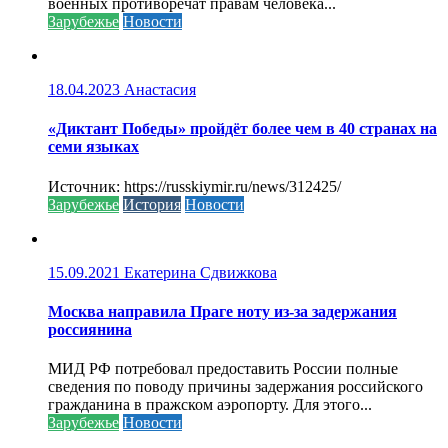
военных противоречат правам человека...
Зарубежье
Новости
18.04.2023
Анастасия
«Диктант Победы» пройдёт более чем в 40 странах на
семи языках
Источник: https://russkiymir.ru/news/312425/
Зарубежье
История
Новости
15.09.2021
Екатерина Сдвижкова
Москва направила Праге ноту из-за задержания
россиянина
МИД РФ потребовал предоставить России полные
сведения по поводу причины задержания российского
гражданина в пражском аэропорту. Для этого...
Зарубежье
Новости