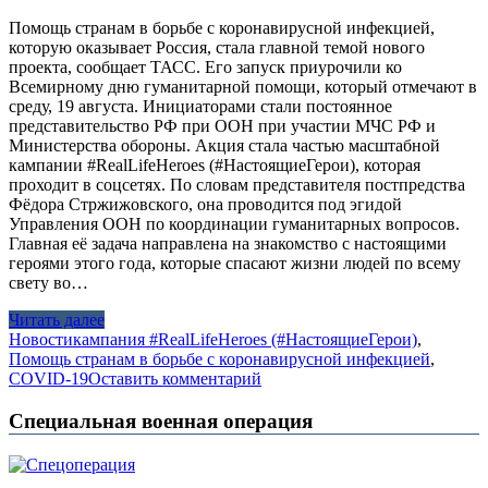
Помощь странам в борьбе с коронавирусной инфекцией,
которую оказывает Россия, стала главной темой нового
проекта, сообщает ТАСС. Его запуск приурочили ко
Всемирному дню гуманитарной помощи, который отмечают в
среду, 19 августа. Инициаторами стали постоянное
представительство РФ при ООН при участии МЧС РФ и
Министерства обороны. Акция стала частью масштабной
кампании #RealLifeHeroes (#НастоящиеГерои), которая
проходит в соцсетях. По словам представителя постпредства
Фёдора Стржижовского, она проводится под эгидой
Управления ООН по координации гуманитарных вопросов.
Главная её задача направлена на знакомство с настоящими
героями этого года, которые спасают жизни людей по всему
свету во…
Читать далее
Новости
кампания #RealLifeHeroes (#НастоящиеГерои)
,
Помощь странам в борьбе с коронавирусной инфекцией
,
СOVID-19
Оставить комментарий
Специальная военная операция