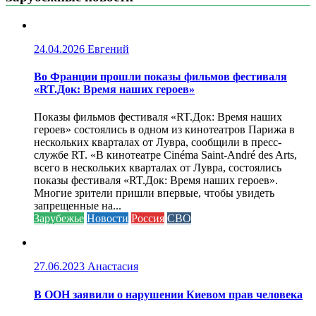
24.04.2026
Евгений
Во Франции прошли показы фильмов фестиваля
«RT.Док: Время наших героев»
Показы фильмов фестиваля «RT.Док: Время наших
героев» состоялись в одном из кинотеатров Парижа в
нескольких кварталах от Лувра, сообщили в пресс-
службе RT. «В кинотеатре Cinéma Saint-André des Arts,
всего в нескольких кварталах от Лувра, состоялись
показы фестиваля «RT.Док: Время наших героев».
Многие зрители пришли впервые, чтобы увидеть
запрещенные на...
Зарубежье
Новости
Россия
СВО
27.06.2023
Анастасия
В ООН заявили о нарушении Киевом прав человека