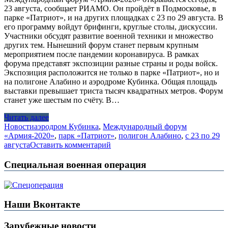
23 августа, сообщает РИАМО. Он пройдёт в Подмосковье, в
парке «Патриот», и на других площадках с 23 по 29 августа. В
его программу войдут брифинги, круглые столы, дискуссии.
Участники обсудят развитие военной техники и множество
других тем. Нынешний форум станет первым крупным
мероприятием после пандемии коронавируса. В рамках
форума представят экспозиции разные страны и роды войск.
Экспозиция расположится не только в парке «Патриот», но и
на полигоне Алабино и аэродроме Кубинка. Общая площадь
выставки превышает триста тысяч квадратных метров. Форум
станет уже шестым по счёту. В…
Читать далее
Новости
аэродром Кубинка
,
Международный форум
«Армия-2020»
,
парк «Патриот»
,
полигон Алабино
,
с 23 по 29
августа
Оставить комментарий
Специальная военная операция
Наши Вконтакте
Зарубежные новости