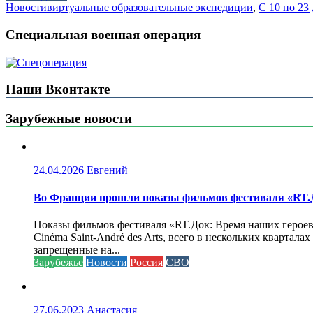
Новости
виртуальные образовательные экспедиции
,
С 10 по 23
Специальная военная операция
Наши Вконтакте
Зарубежные новости
24.04.2026
Евгений
Во Франции прошли показы фильмов фестиваля «RT.Д
Показы фильмов фестиваля «RT.Док: Время наших героев»
Cinéma Saint-André des Arts, всего в нескольких кварта
запрещенные на...
Зарубежье
Новости
Россия
СВО
27.06.2023
Анастасия