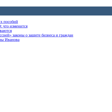
их пособий
: что изменится
ываются
ией» законы о защите бизнеса и граждан
оны Иванова