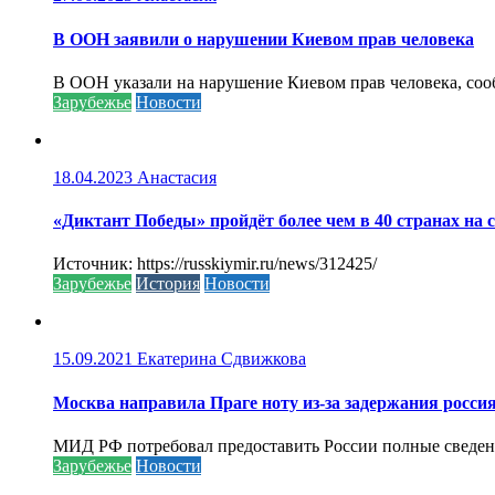
В ООН заявили о нарушении Киевом прав человека
В ООН указали на нарушение Киевом прав человека, соо
Зарубежье
Новости
18.04.2023
Анастасия
«Диктант Победы» пройдёт более чем в 40 странах на 
Источник: https://russkiymir.ru/news/312425/
Зарубежье
История
Новости
15.09.2021
Екатерина Сдвижкова
Москва направила Праге ноту из-за задержания росси
МИД РФ потребовал предоставить России полные сведени
Зарубежье
Новости