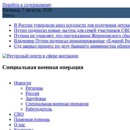
Перейти к содержимому
Пятница, 7 августа, 2026
Лента
В России утвердили ценз оседлости для получения детск
Путин подписал новые льготы для семей участников СВО
Путина не удивляет, что предсказания Жириновского сб
Владимир Путин подписал инициированные «Единой Росс
Cуд закрыл процесс по делу бывшего замминистра обор
Специальная военная операция
Новости
Регионы
Россия
Зарубежье
Специальная военная операция
Работодатель
СВО
Правовая помощь
О нас
Контакты