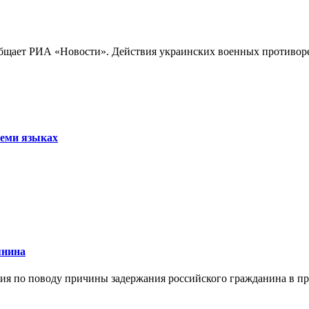
бщает РИА «Новости». Действия украинских военных противореч
семи языках
янина
я по поводу причины задержания российского гражданина в праж