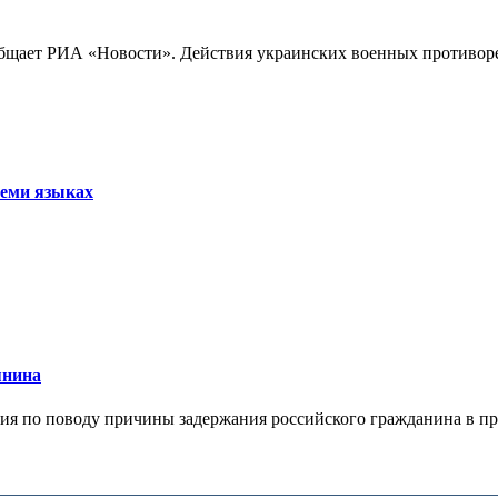
бщает РИА «Новости». Действия украинских военных противореч
семи языках
янина
я по поводу причины задержания российского гражданина в праж