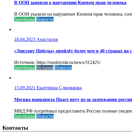
В ООН заявили о нарушении Киевом прав человека
В ООН указали на нарушение Киевом прав человека, соо
Зарубежье
Новости
18.04.2023
Анастасия
«Диктант Победы» пройдёт более чем в 40 странах на 
Источник: https://russkiymir.ru/news/312425/
Зарубежье
История
Новости
15.09.2021
Екатерина Сдвижкова
Москва направила Праге ноту из-за задержания росси
МИД РФ потребовал предоставить России полные сведени
Зарубежье
Новости
Контакты