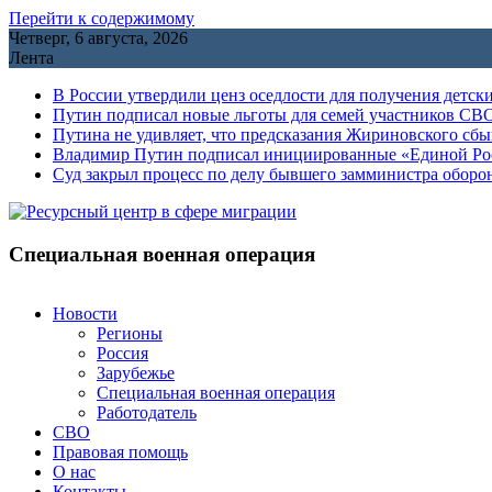
Перейти к содержимому
Четверг, 6 августа, 2026
Лента
В России утвердили ценз оседлости для получения детск
Путин подписал новые льготы для семей участников СВО
Путина не удивляет, что предсказания Жириновского сб
Владимир Путин подписал инициированные «Единой Росс
Cуд закрыл процесс по делу бывшего замминистра обор
Специальная военная операция
Новости
Регионы
Россия
Зарубежье
Специальная военная операция
Работодатель
СВО
Правовая помощь
О нас
Контакты