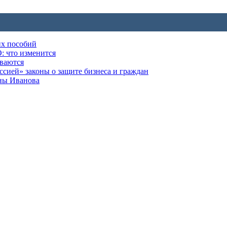
их пособий
: что изменится
ываются
ией» законы о защите бизнеса и граждан
оны Иванова