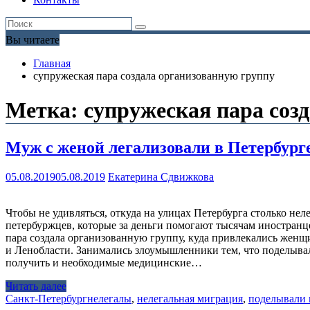
Вы читаете
Главная
супружеская пара создала организованную группу
Метка:
супружеская пара соз
Муж с женой легализовали в Петербург
05.08.2019
05.08.2019
Екатерина Сдвижкова
Чтобы не удивляться, откуда на улицах Петербурга столько не
петербуржцев, которые за деньги помогают тысячам иностранце
пара создала организованную группу, куда привлекались женщи
и Ленобласти. Занимались злоумышленники тем, что поделывал
получить и необходимые медицинские…
Читать далее
Санкт-Петербург
нелегалы
,
нелегальная миграция
,
поделывали