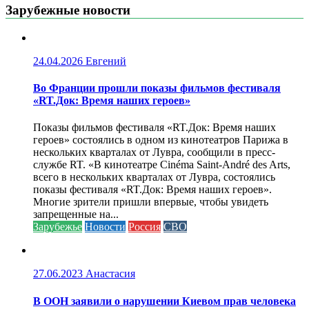
Зарубежные новости
24.04.2026
Евгений
Во Франции прошли показы фильмов фестиваля
«RT.Док: Время наших героев»
Показы фильмов фестиваля «RT.Док: Время наших
героев» состоялись в одном из кинотеатров Парижа в
нескольких кварталах от Лувра, сообщили в пресс-
службе RT. «В кинотеатре Cinéma Saint-André des Arts,
всего в нескольких кварталах от Лувра, состоялись
показы фестиваля «RT.Док: Время наших героев».
Многие зрители пришли впервые, чтобы увидеть
запрещенные на...
Зарубежье
Новости
Россия
СВО
27.06.2023
Анастасия
В ООН заявили о нарушении Киевом прав человека