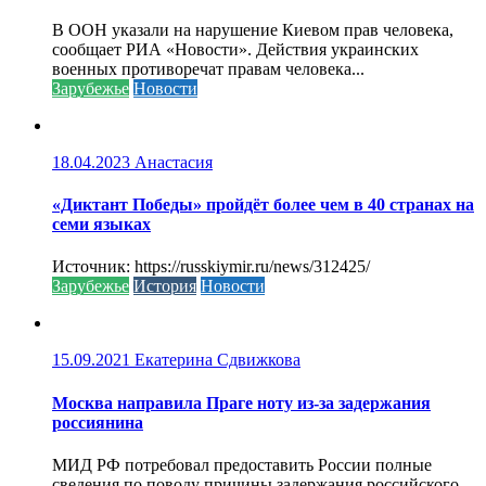
В ООН указали на нарушение Киевом прав человека,
сообщает РИА «Новости». Действия украинских
военных противоречат правам человека...
Зарубежье
Новости
18.04.2023
Анастасия
«Диктант Победы» пройдёт более чем в 40 странах на
семи языках
Источник: https://russkiymir.ru/news/312425/
Зарубежье
История
Новости
15.09.2021
Екатерина Сдвижкова
Москва направила Праге ноту из-за задержания
россиянина
МИД РФ потребовал предоставить России полные
сведения по поводу причины задержания российского