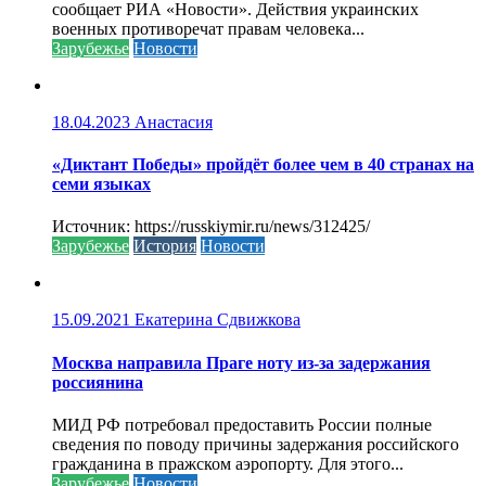
сообщает РИА «Новости». Действия украинских
военных противоречат правам человека...
Зарубежье
Новости
18.04.2023
Анастасия
«Диктант Победы» пройдёт более чем в 40 странах на
семи языках
Источник: https://russkiymir.ru/news/312425/
Зарубежье
История
Новости
15.09.2021
Екатерина Сдвижкова
Москва направила Праге ноту из-за задержания
россиянина
МИД РФ потребовал предоставить России полные
сведения по поводу причины задержания российского
гражданина в пражском аэропорту. Для этого...
Зарубежье
Новости