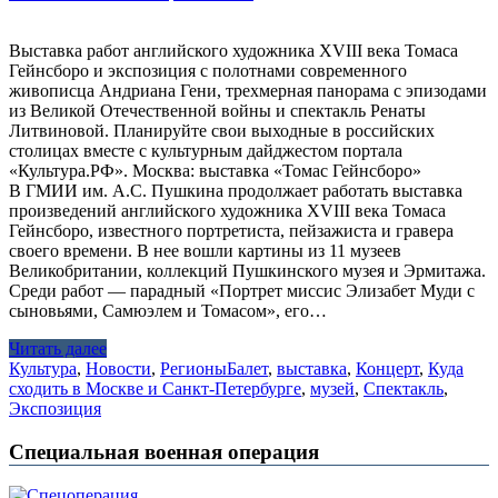
Выставка работ английского художника XVIII века Томаса
Гейнсборо и экспозиция с полотнами современного
живописца Андриана Гени, трехмерная панорама с эпизодами
из Великой Отечественной войны и спектакль Ренаты
Литвиновой. Планируйте свои выходные в российских
столицах вместе с культурным дайджестом портала
«Культура.РФ». Москва: выставка «Томас Гейнсборо»
В ГМИИ им. А.С. Пушкина продолжает работать выставка
произведений английского художника XVIII века Томаса
Гейнсборо, известного портретиста, пейзажиста и гравера
своего времени. В нее вошли картины из 11 музеев
Великобритании, коллекций Пушкинского музея и Эрмитажа.
Среди работ — парадный «Портрет миссис Элизабет Муди с
сыновьями, Самюэлем и Томасом», его…
Читать далее
Культура
,
Новости
,
Регионы
Балет
,
выставка
,
Концерт
,
Куда
сходить в Москве и Санкт-Петербурге
,
музей
,
Спектакль
,
Экспозиция
Специальная военная операция