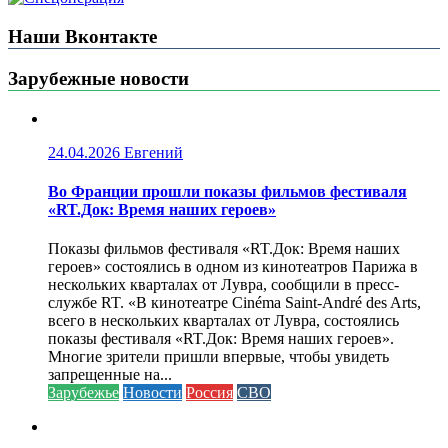
Наши Вконтакте
Зарубежные новости
24.04.2026
Евгений
Во Франции прошли показы фильмов фестиваля
«RT.Док: Время наших героев»
Показы фильмов фестиваля «RT.Док: Время наших
героев» состоялись в одном из кинотеатров Парижа в
нескольких кварталах от Лувра, сообщили в пресс-
службе RT. «В кинотеатре Cinéma Saint-André des Arts,
всего в нескольких кварталах от Лувра, состоялись
показы фестиваля «RT.Док: Время наших героев».
Многие зрители пришли впервые, чтобы увидеть
запрещенные на...
Зарубежье
Новости
Россия
СВО