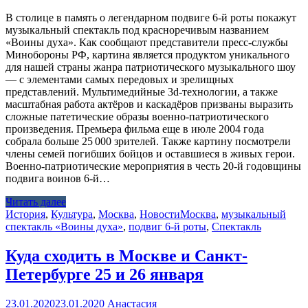
В столице в память о легендарном подвиге 6-й роты покажут
музыкальный спектакль под красноречивым названием
«Воины духа». Как сообщают представители пресс-службы
Минобороны РФ, картина является продуктом уникального
для нашей страны жанра патриотического музыкального шоу
— с элементами самых передовых и зрелищных
представлений. Мультимедийные 3d-технологии, а также
масштабная работа актёров и каскадёров призваны выразить
сложные патетические образы военно-патриотического
произведения. Премьера фильма еще в июле 2004 года
собрала больше 25 000 зрителей. Также картину посмотрели
члены семей погибших бойцов и оставшиеся в живых герои.
Военно-патриотические мероприятия в честь 20-й годовщины
подвига воинов 6-й…
Читать далее
История
,
Культура
,
Москва
,
Новости
Москва
,
музыкальный
спектакль «Воины духа»
,
подвиг 6-й роты
,
Спектакль
Куда сходить в Москве и Санкт-
Петербурге 25 и 26 января
23.01.2020
23.01.2020
Анастасия