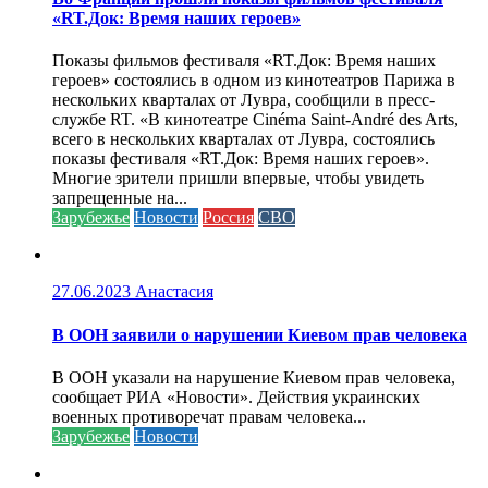
«RT.Док: Время наших героев»
Показы фильмов фестиваля «RT.Док: Время наших
героев» состоялись в одном из кинотеатров Парижа в
нескольких кварталах от Лувра, сообщили в пресс-
службе RT. «В кинотеатре Cinéma Saint-André des Arts,
всего в нескольких кварталах от Лувра, состоялись
показы фестиваля «RT.Док: Время наших героев».
Многие зрители пришли впервые, чтобы увидеть
запрещенные на...
Зарубежье
Новости
Россия
СВО
27.06.2023
Анастасия
В ООН заявили о нарушении Киевом прав человека
В ООН указали на нарушение Киевом прав человека,
сообщает РИА «Новости». Действия украинских
военных противоречат правам человека...
Зарубежье
Новости