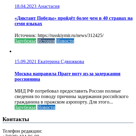
18.04.2023
Анастасия
«Диктант Победы» пройдёт более чем в 40 странах на
семи языках
Источник: https://russkiymir.ru/news/312425/
Зарубежье
История
Новости
15.09.2021
Екатерина Сдвижкова
Москва направила Праге ноту из-за задержания
россиянина
МИД РФ потребовал предоставить России полные
сведения по поводу причины задержания российского
гражданина в пражском аэропорту. Для этого...
Зарубежье
Новости
Контакты
Телефон редакции: