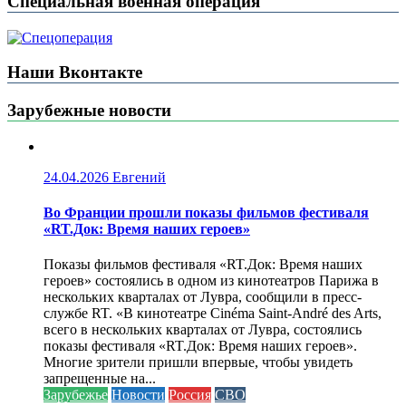
Специальная военная операция
Наши Вконтакте
Зарубежные новости
24.04.2026
Евгений
Во Франции прошли показы фильмов фестиваля
«RT.Док: Время наших героев»
Показы фильмов фестиваля «RT.Док: Время наших
героев» состоялись в одном из кинотеатров Парижа в
нескольких кварталах от Лувра, сообщили в пресс-
службе RT. «В кинотеатре Cinéma Saint-André des Arts,
всего в нескольких кварталах от Лувра, состоялись
показы фестиваля «RT.Док: Время наших героев».
Многие зрители пришли впервые, чтобы увидеть
запрещенные на...
Зарубежье
Новости
Россия
СВО