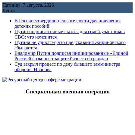
Перейти
Пятница, 7 августа, 2026
к
Лента
содержимому
В России утвердили ценз оседлости для получения
детских пособий
Путин подписал новые льготы для семей участников
СВО: что изменится
Путина не удивляет, что предсказания Жириновского
сбываются
Владимир Путин подписал инициированные «Единой
Россией» законы о защите бизнеса и граждан
Cуд закрыл процесс по делу бывшего замминистра
обороны Иванова
Специальная военная операция