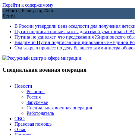
Перейти к содержимому
Суббота, 8 августа, 2026
Лента
В России утвердили ценз оседлости для получения детск
Путин подписал новые льготы для семей участников СВО
Путина не удивляет, что предсказания Жириновского сб
Владимир Путин подписал инициированные «Единой Росс
Cуд закрыл процесс по делу бывшего замминистра обор
Специальная военная операция
Новости
Регионы
Россия
Зарубежье
Специальная военная операция
Работодатель
СВО
Правовая помощь
О нас
Контакты