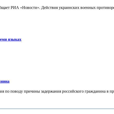
бщает РИА «Новости». Действия украинских военных противореч
семи языках
янина
я по поводу причины задержания российского гражданина в праж