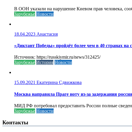
В ООН указали на нарушение Киевом прав человека, соо
Зарубежье
Новости
18.04.2023
Анастасия
«Диктант Победы» пройдёт более чем в 40 странах на 
Источник: https://russkiymir.ru/news/312425/
Зарубежье
История
Новости
15.09.2021
Екатерина Сдвижкова
Москва направила Праге ноту из-за задержания росси
МИД РФ потребовал предоставить России полные сведени
Зарубежье
Новости
Контакты