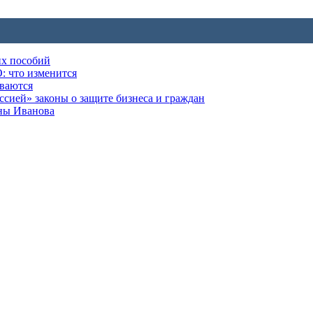
их пособий
: что изменится
ываются
ией» законы о защите бизнеса и граждан
оны Иванова