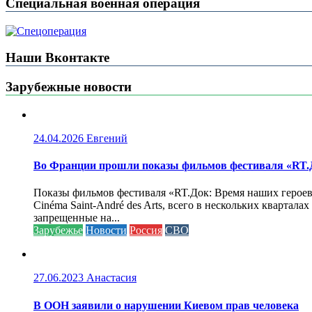
Специальная военная операция
Наши Вконтакте
Зарубежные новости
24.04.2026
Евгений
Во Франции прошли показы фильмов фестиваля «RT.Д
Показы фильмов фестиваля «RT.Док: Время наших героев»
Cinéma Saint-André des Arts, всего в нескольких кварта
запрещенные на...
Зарубежье
Новости
Россия
СВО
27.06.2023
Анастасия
В ООН заявили о нарушении Киевом прав человека