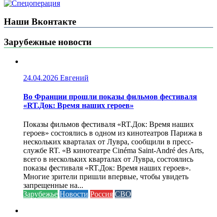
Наши Вконтакте
Зарубежные новости
24.04.2026
Евгений
Во Франции прошли показы фильмов фестиваля
«RT.Док: Время наших героев»
Показы фильмов фестиваля «RT.Док: Время наших
героев» состоялись в одном из кинотеатров Парижа в
нескольких кварталах от Лувра, сообщили в пресс-
службе RT. «В кинотеатре Cinéma Saint-André des Arts,
всего в нескольких кварталах от Лувра, состоялись
показы фестиваля «RT.Док: Время наших героев».
Многие зрители пришли впервые, чтобы увидеть
запрещенные на...
Зарубежье
Новости
Россия
СВО