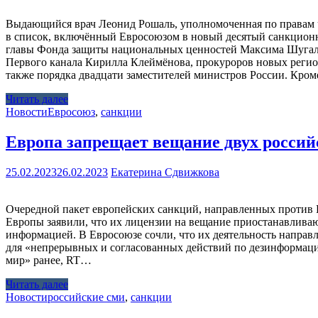
Выдающийся врач Леонид Рошаль, уполномоченная по правам ч
в список, включённый Евросоюзом в новый десятый санкционн
главы Фонда защиты национальных ценностей Максима Шугалея,
Первого канала Кирилла Клеймёнова, прокуроров новых регио
также порядка двадцати заместителей министров России. Кро
Читать далее
Новости
Евросоюз
,
санкции
Европа запрещает вещание двух росси
25.02.2023
26.02.2023
Екатерина Сдвижкова
Очередной пакет европейских санкций, направленных против Ро
Европы заявили, что их лицензии на вещание приостанавлива
информацией. В Евросоюзе сочли, что их деятельность направле
для «непрерывных и согласованных действий по дезинформаци
мир» ранее, RT…
Читать далее
Новости
российские сми
,
санкции