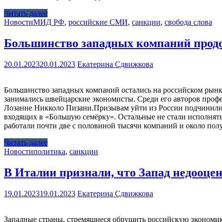
Читать далее
Новости
МИД РФ
,
российские СМИ
,
санкции
,
свобода слова
Большинство западных компаний продо
20.01.2023
20.01.2023
Екатерина Сдвижкова
Большинство западных компаний остались на российском рынк
занимались швейцарские экономисты. Среди его авторов проф
Лозанне Никколо Пизани.Призывам уйти из России подчинилис
входящих в «Большую семёрку». Остальные не стали исполнят
работали почти две с половиной тысячи компаний и около по
Читать далее
Новости
политика
,
санкции
В Италии признали, что Запад недооце
19.01.2023
19.01.2023
Екатерина Сдвижкова
Западные страны, стремящиеся обрушить российскую экономику 