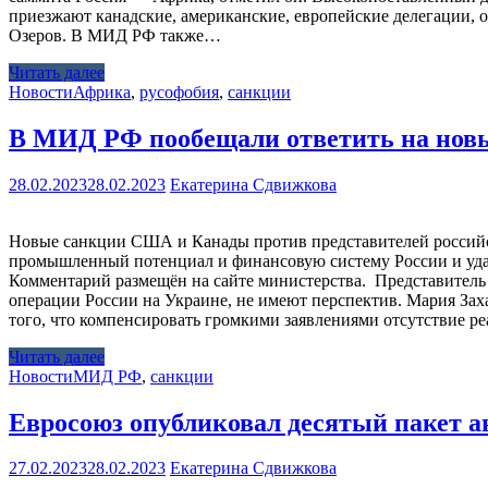
приезжают канадские, американские, европейские делегации, о
Озеров. В МИД РФ также…
Читать далее
Новости
Африка
,
русофобия
,
санкции
В МИД РФ пообещали ответить на нов
28.02.2023
28.02.2023
Екатерина Сдвижкова
Новые санкции США и Канады против представителей российск
промышленный потенциал и финансовую систему России и удал
Комментарий размещён на сайте министерства. Представитель
операции России на Украине, не имеют перспектив. Мария Зах
того, что компенсировать громкими заявлениями отсутствие 
Читать далее
Новости
МИД РФ
,
санкции
Евросоюз опубликовал десятый пакет 
27.02.2023
28.02.2023
Екатерина Сдвижкова