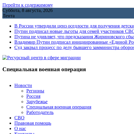
Перейти к содержимому
Суббота, 8 августа, 2026
Лента
В России утвердили ценз оседлости для получения детск
Путин подписал новые льготы для семей участников СВО
Путина не удивляет, что предсказания Жириновского сб
Владимир Путин подписал инициированные «Единой Росс
Cуд закрыл процесс по делу бывшего замминистра обор
Специальная военная операция
Новости
Регионы
Россия
Зарубежье
Специальная военная операция
Работодатель
СВО
Правовая помощь
О нас
Контакты