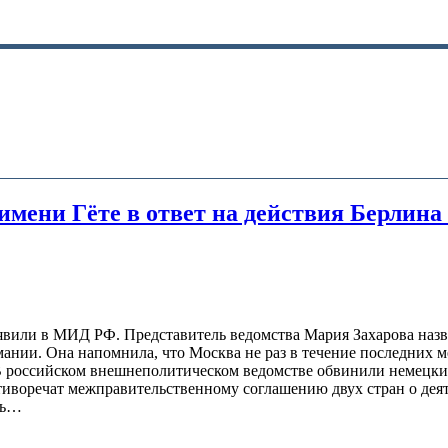
имени Гёте в ответ на действия Берлина
явили в МИД РФ. Представитель ведомства Мария Захарова назв
мании. Она напомнила, что Москва не раз в течение последних м
В российском внешнеполитическом ведомстве обвинили немецкие
отиворечат межправительственному соглашению двух стран о де
ть…