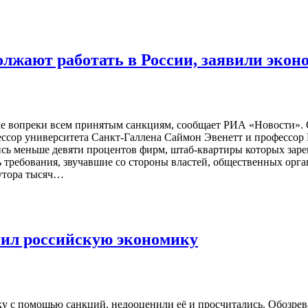
лжают работать в России, заявили экон
е вопреки всем принятым санкциям, сообщает РИА «Новости». О
ессор университета Санкт-Галлена Саймон Эвенетт и профессор
ь меньше девяти процентов фирм, штаб-квартиры которых зареги
ь требования, звучавшие со стороны властей, общественных ор
лутора тысяч…
нил российскую экономику
с помощью санкций, недооценили её и просчитались. Обозревате