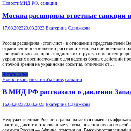
Новости
МИД РФ
,
санкции
Москва расширила ответные санкции в
17.03.2023
20.03.2023
Екатерина Сдвижкова
Россия расширила «стоп-лист» в отношении представителей В
ограничений в отношении россиян и комплексной военной подде
вооружённых сил, пропагандистских структур и пенитенциарн
украинских военнослужащих для ведения боевых действий про
с точкой зрения на украинские события, отличной от…
Читать далее
Новости
конфликт на Украине
,
санкции
В МИД РФ рассказали о давлении Запад
16.03.2023
20.03.2023
Екатерина Сдвижкова
Недружественные России страны пытаются помешать африканск
шантаж, диктат и откровенные угрозы, пояснил посол по осо
саммита Россия — Африка, отметил он. Высокопоставленный д