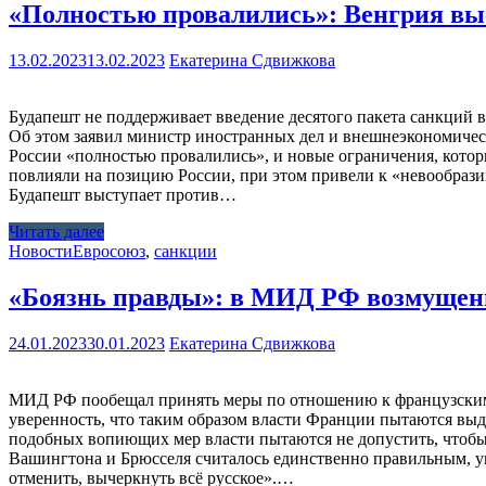
«Полностью провалились»: Венгрия вы
13.02.2023
13.02.2023
Екатерина Сдвижкова
Будапешт не поддерживает введение десятого пакета санкций 
Об этом заявил министр иностранных дел и внешнеэкономическ
России «полностью провалились», и новые ограничения, котор
повлияли на позицию России, при этом привели к «невообрази
Будапешт выступает против…
Читать далее
Новости
Евросоюз
,
санкции
«Боязнь правды»: в МИД РФ возмущен
24.01.2023
30.01.2023
Екатерина Сдвижкова
МИД РФ пообещал принять меры по отношению к французским 
уверенность, что таким образом власти Франции пытаются вы
подобных вопиющих мер власти пытаются не допустить, чтобы н
Вашингтона и Брюсселя считалось единственно правильным, ув
отменить, вычеркнуть всё русское».…