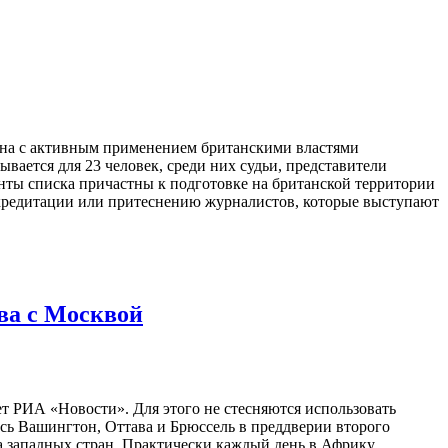
зана с активным применением британскими властями
ается для 23 человек, среди них судьи, представители
нты списка причастны к подготовке на британской территории
скредитации или притеснению журналистов, которые выступают
ва с Москвой
т РИА «Новости». Для этого не стесняются использовать
ь Вашингтон, Оттава и Брюссель в преддверии второго
 западных стран. Практически каждый день в Африку