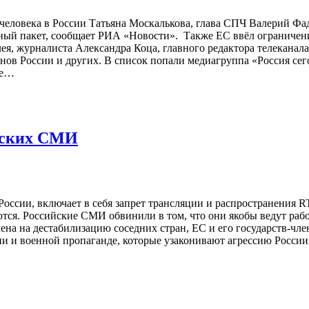
еловека в России Татьяна Москалькова, глава СПЧ Валерий Фа
ый пакет, сообщает РИА «Новости». Также ЕС ввёл ограничени
 журналиста Александра Коца, главного редактора телеканала 
нов России и других. В список попали медиагруппа «Россия се
ме…
йских СМИ
ссии, включает в себя запрет трансляции и распространения RT
ются. Российские СМИ обвинили в том, что они якобы ведут ра
на на дестабилизацию соседних стран, ЕС и его государств-член
и и военной пропаганде, которые узаконивают агрессию Росси