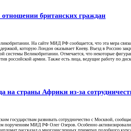
 отношении британских граждан
еликобритании. На сайте МИД РФ сообщается, что эта мера свя
ржкой, которую Лондон оказывает Киеву. Въезд в Россию закрыв
ой системы Великобритании. Отмечается, что некоторые фигура
тив российской армии. Также есть лица, ведущие работу по ди
а на страны Африки из-за сотрудничест
им государствам развивать сотрудничество с Москвой, сообщае
бым поручениям МИД РФ Олег Озеров. Особенно активизировалис
ипломат рассказал о многочисленных примерах подобного курса