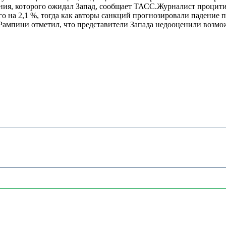
ия, которого ожидал Запад, сообщает ТАСС.Журналист процитир
 на 2,1 %, тогда как авторы санкций прогнозировали падение поч
а.Рампини отметил, что представители Запада недооценили возм