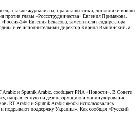
деев, а также журналисты, правозащитники, чиновники вошли
я против главы «Россотрудничества» Евгения Примакова,
«Россия-24» Евгения Бекасова, заместителя гендиректора
годня» и её исполнительный директор Кирилл Вышинский, а
 Arabic и Sputnik Arabic, сообщает РИА «Новости». В Совете
боту, направленную на дезинформацию и манипулирование
ов. RT Arabic и Sputnik Arabic якобы использовались
и и подрывают поддержку Украины». Как сообщал «Русский