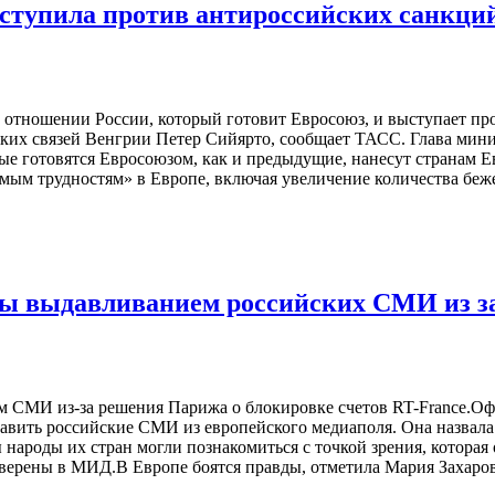
ступила против антироссийских санкци
в отношении России, который готовит Евросоюз, и выступает пр
их связей Венгрии Петер Сийярто, сообщает ТАСС. Глава минис
ые готовятся Евросоюзом, как и предыдущие, нанесут странам 
мым трудностям» в Европе, включая увеличение количества беже
ы выдавливанием российских СМИ из за
СМИ из-за решения Парижа о блокировке счетов RT-France.Оф
давить российские СМИ из европейского медиаполя. Она назвал
ароды их стран могли познакомиться с точкой зрения, которая 
ерены в МИД.В Европе боятся правды, отметила Мария Захарова.