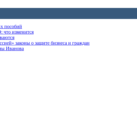
их пособий
: что изменится
ываются
ией» законы о защите бизнеса и граждан
оны Иванова