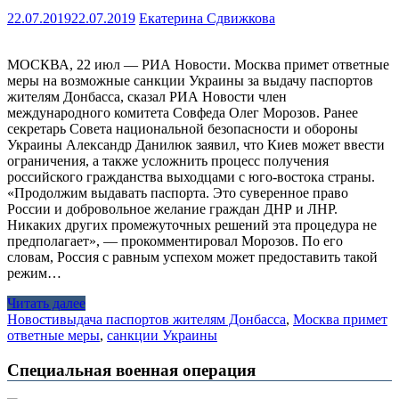
22.07.2019
22.07.2019
Екатерина Сдвижкова
МОСКВА, 22 июл — РИА Новости. Москва примет ответные
меры на возможные санкции Украины за выдачу паспортов
жителям Донбасса, сказал РИА Новости член
международного комитета Совфеда Олег Морозов. Ранее
секретарь Совета национальной безопасности и обороны
Украины Александр Данилюк заявил, что Киев может ввести
ограничения, а также усложнить процесс получения
российского гражданства выходцами с юго-востока страны.
«Продолжим выдавать паспорта. Это суверенное право
России и добровольное желание граждан ДНР и ЛНР.
Никаких других промежуточных решений эта процедура не
предполагает», — прокомментировал Морозов. По его
словам, Россия с равным успехом может предоставить такой
режим…
Читать далее
Новости
выдача паспортов жителям Донбасса
,
Москва примет
ответные меры
,
санкции Украины
Специальная военная операция