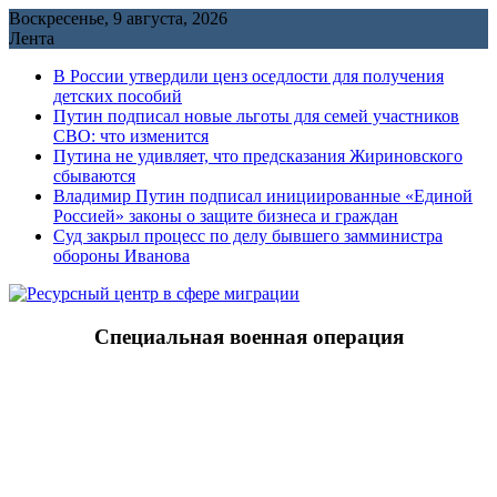
Перейти
Воскресенье, 9 августа, 2026
к
Лента
содержимому
В России утвердили ценз оседлости для получения
детских пособий
Путин подписал новые льготы для семей участников
СВО: что изменится
Путина не удивляет, что предсказания Жириновского
сбываются
Владимир Путин подписал инициированные «Единой
Россией» законы о защите бизнеса и граждан
Cуд закрыл процесс по делу бывшего замминистра
обороны Иванова
Специальная военная операция