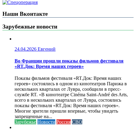
Наши Вконтакте
Зарубежные новости
24.04.2026
Евгений
Во Франции прошли показы фильмов фестиваля
«RT.Док: Время наших героев»
Показы фильмов фестиваля «RT.Док: Время наших
героев» состоялись в одном из кинотеатров Парижа в
нескольких кварталах от Лувра, сообщили в пресс-
службе RT. «В кинотеатре Cinéma Saint-André des Arts,
всего в нескольких кварталах от Лувра, состоялись
показы фестиваля «RT.Док: Время наших героев».
Многие зрители пришли впервые, чтобы увидеть
запрещенные на...
Зарубежье
Новости
Россия
СВО