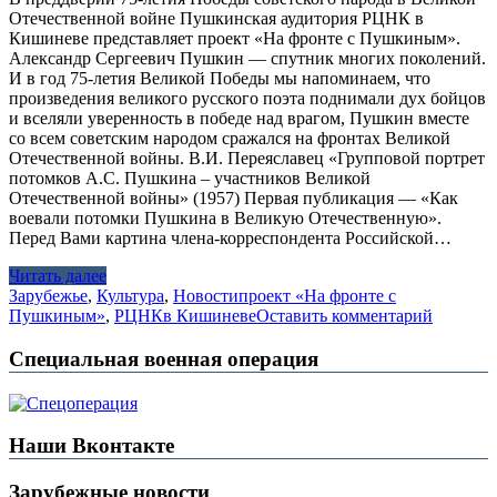
Отечественной войне Пушкинская аудитория РЦНК в
Кишиневе представляет проект «На фронте с Пушкиным».
Александр Сергеевич Пушкин — спутник многих поколений.
И в год 75-летия Великой Победы мы напоминаем, что
произведения великого русского поэта поднимали дух бойцов
и вселяли уверенность в победе над врагом, Пушкин вместе
со всем советским народом сражался на фронтах Великой
Отечественной войны. В.И. Переяславец «Групповой портрет
потомков А.С. Пушкина – участников Великой
Отечественной войны» (1957) Первая публикация — «Как
воевали потомки Пушкина в Великую Отечественную».
Перед Вами картина члена-корреспондента Российской…
Читать далее
Зарубежье
,
Культура
,
Новости
проект «На фронте с
Пушкиным»
,
РЦНКв Кишиневе
Оставить комментарий
Специальная военная операция
Наши Вконтакте
Зарубежные новости