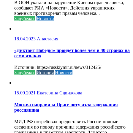
В ООН указали на нарушение Киевом прав человека,
сообщает РИА «Новости». Действия украинских
военных противоречат правам человека...
Зарубежье
Новости
18.04.2023
Анастасия
«Диктант Победы» пройдёт более чем в 40 странах на
семи языках
Источник: https://russkiymir.ru/news/312425/
Зарубежье
История
Новости
15.09.2021
Екатерина Сдвижкова
Москва направила Праге ноту из-за задержания
россиянина
МИД РФ потребовал предоставить России полные
сведения по поводу причины задержания российского
гражданина в пражском аэропорту. Для этого...