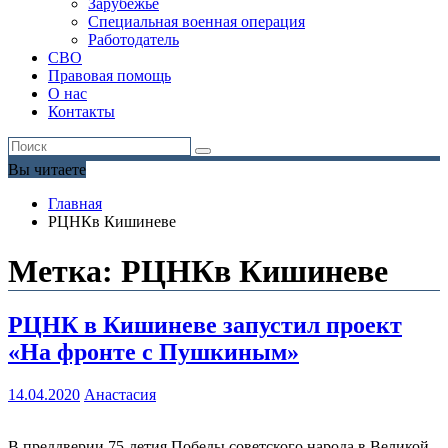
Зарубежье
Специальная военная операция
Работодатель
СВО
Правовая помощь
О нас
Контакты
Вы читаете
Главная
РЦНКв Кишиневе
Метка:
РЦНКв Кишиневе
РЦНК в Кишиневе запустил проект
«На фронте с Пушкиным»
14.04.2020
Анастасия
В преддверии 75-летия Победы советского народа в Великой