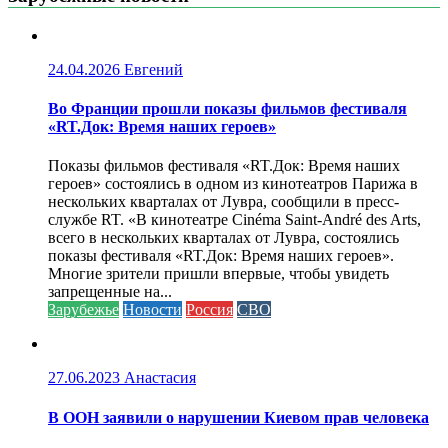
24.04.2026
Евгений
Во Франции прошли показы фильмов фестиваля
«RT.Док: Время наших героев»
Показы фильмов фестиваля «RT.Док: Время наших
героев» состоялись в одном из кинотеатров Парижа в
нескольких кварталах от Лувра, сообщили в пресс-
службе RT. «В кинотеатре Cinéma Saint-André des Arts,
всего в нескольких кварталах от Лувра, состоялись
показы фестиваля «RT.Док: Время наших героев».
Многие зрители пришли впервые, чтобы увидеть
запрещенные на...
Зарубежье
Новости
Россия
СВО
27.06.2023
Анастасия
В ООН заявили о нарушении Киевом прав человека