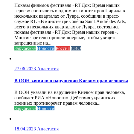
Показы фильмов фестиваля «RT.Док: Время наших
героев» состоялись в одном из кинотеатров Парижа в
нескольких кварталах от Лувра, сообщили в пресс-
службе RT. «В кинотеатре Cinéma Saint-André des Arts,
всего в нескольких кварталах от Лувра, состоялись
показы фестиваля «RT.Док: Время наших героев».
Многие зрители пришли впервые, чтобы увидеть
запрещенные на...
Зарубежье
Новости
Россия
СВО
27.06.2023
Анастасия
В ООН заявили о нарушении Киевом прав человека
В ООН указали на нарушение Киевом прав человека,
сообщает РИА «Новости». Действия украинских
военных противоречат правам человека...
Зарубежье
Новости
18.04.2023
Анастасия