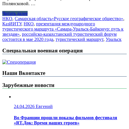
Полянсковой. …
Читать далее
НКО
,
Самарская область
«Русское географическое общество»
,
КазИИТУ
,
НКО
,
презентация международного
туристического маршрута «Самара-Уральск-Байконур: путь к
звездам»
,
российско-казахстанский туристический форум
состоится в мае 2020 года
,
туристический маршрут
,
Уральск
Специальная военная операция
Наши Вконтакте
Зарубежные новости
24.04.2026
Евгений
Во Франции прошли показы фильмов фестиваля
«RT.Док: Время наших героев»