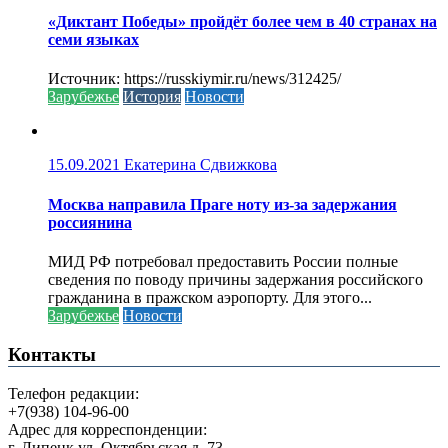
«Диктант Победы» пройдёт более чем в 40 странах на
семи языках
Источник: https://russkiymir.ru/news/312425/
Зарубежье
История
Новости
15.09.2021
Екатерина Сдвижкова
Москва направила Праге ноту из-за задержания
россиянина
МИД РФ потребовал предоставить России полные
сведения по поводу причины задержания российского
гражданина в пражском аэропорту. Для этого...
Зарубежье
Новости
Контакты
Телефон редакции:
+7(938) 104-96-00
Адрес для корреспонденции:
г. Липецк ул. Октябрьская д. 73