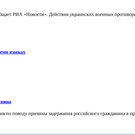
бщает РИА «Новости». Действия украинских военных противореч
семи языках
янина
я по поводу причины задержания российского гражданина в праж