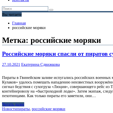
Вы читаете
Главная
российские моряки
Метка:
российские моряки
Российские моряки спасли от пиратов с
27.10.2021
Екатерина Сдвижкова
Пираты в Гвинейском заливе испугались российских военных 
Кулаков» удалось помешать нападению неизвестных вооружённ
сигнал бедствия с сухогруза «Люция», совершающего рейс из 
контейнеровозу на «быстроходной лодке». Затем экипаж, следу
пехотинцами. Как только пираты его заметили, они…
Читать далее
Новости
пираты
,
российские моряки