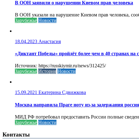
В ООН заявили о нарушении Киевом прав человека
В ООН указали на нарушение Киевом прав человека, соо
Зарубежье
Новости
18.04.2023
Анастасия
«Диктант Победы» пройдёт более чем в 40 странах на 
Источник: https://russkiymir.ru/news/312425/
Зарубежье
История
Новости
15.09.2021
Екатерина Сдвижкова
Москва направила Праге ноту из-за задержания росси
МИД РФ потребовал предоставить России полные сведени
Зарубежье
Новости
Контакты