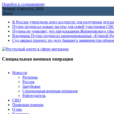
Перейти к содержимому
Четверг, 6 августа, 2026
Лента
В России утвердили ценз оседлости для получения детск
Путин подписал новые льготы для семей участников СВО
Путина не удивляет, что предсказания Жириновского сб
Владимир Путин подписал инициированные «Единой Росс
Cуд закрыл процесс по делу бывшего замминистра обор
Специальная военная операция
Новости
Регионы
Россия
Зарубежье
Специальная военная операция
Работодатель
СВО
Правовая помощь
О нас
Контакты