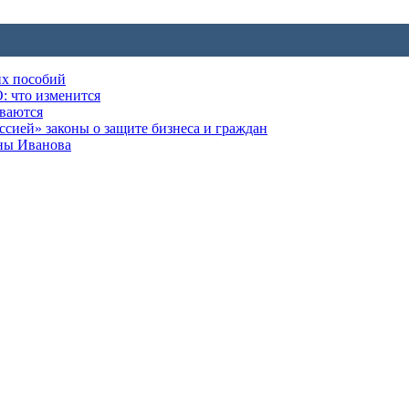
их пособий
: что изменится
ываются
ией» законы о защите бизнеса и граждан
оны Иванова