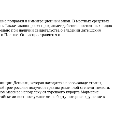
ющие поправки в иммиграционный закон. В местных средствах
иян. Также законопроект прекращает действие постоянных видов
чительно при наличии свидетельства о владении латышским
ии и Польше. Он распространяется и…
инции Денизли, которая находится на юго-западе страны,
щё трое россиян получили травмы различной степени тяжести.
ном массиве неподалёку от турецкого курорта Мармарис.
оссийскими военнослужащими на борту потерпел крушение в