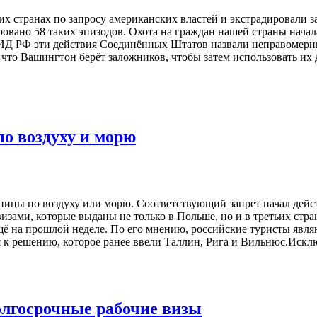
ьих странах по запросу американских властей и экстрадировали
ровано 58 таких эпизодов. Охота на граждан нашей страны начал
МИД РФ эти действия Соединённых Штатов назвали неправомер
 что Вашингтон берёт заложников, чтобы затем использовать их
по воздуху и морю
аницы по воздуху или морю. Соответствующий запрет начал дейс
изами, которые выданы не только в Польше, но и в третьих стра
 на прошлой неделе. По его мнению, российские туристы явля
я к решению, которое ранее ввели Таллин, Рига и Вильнюс.Искл
олгосрочные рабочие визы