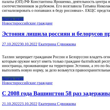
палаты (ОП) РФ Константина Ярошенко, деятельность центра н
соотечественников за рубежом. Его возглавила Татьяна Никола
сигнализировать о попавших в беду россиянах». ЕКЦС предст
Читать далее
Новости
российские граждане
Эстония лишила россиян и белорусов п
27.10.2022
30.10.2022
Екатерина Сдвижкова
Таллин запрещает гражданам России и Белоруссии владеть огн
которым оружие могут иметь только граждане балтийской респу
иностранца, проживающие на территории Эстонии, а это по бол
выполнять новую норму, за дело возьмутся правоохранительные
Читать далее
Новости
российские граждане
С 2008 года Вашингтон 58 раз задержив
21.10.2022
23.10.2022
Екатерина Сдвижкова