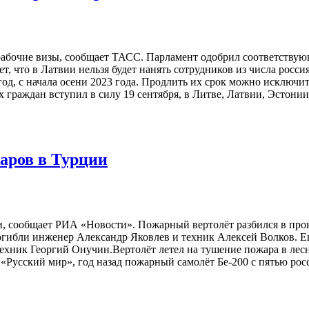
 рабочие визы, сообщает ТАСС. Парламент одобрил соответству
т, что в Латвии нельзя будет нанять сотрудников из числа росс
з год, с начала осени 2023 года. Продлить их срок можно исклю
х граждан вступил в силу 19 сентября, в Литве, Латвии, Эстон
аров в Турции
, сообщает РИА «Новости». Пожарный вертолёт разбился в пров
погибли инженер Александр Яковлев и техник Алексей Волков. Е
техник Георгий Онучин.Вертолёт летел на тушение пожара в лес
 «Русский мир», год назад пожарный самолёт Бе-200 с пятью р