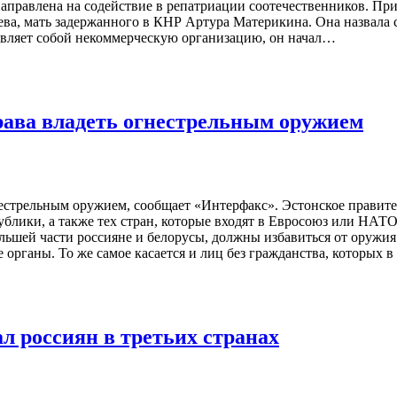
аправлена на содействие в репатриации соотечественников. Пр
ева, мать задержанного в КНР Артура Материкина. Она назвала 
авляет собой некоммерческую организацию, он начал…
рава владеть огнестрельным оружием
естрельным оружием, сообщает «Интерфакс». Эстонское правител
блики, а также тех стран, которые входят в Евросоюз или НАТО.
ьшей части россияне и белорусы, должны избавиться от оружия.
 органы. То же самое касается и лиц без гражданства, которых
ал россиян в третьих странах