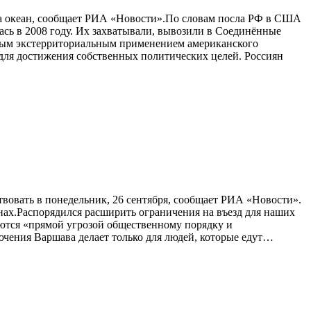
 за океан, сообщает РИА «Новости».По словам посла РФ в США
ась в 2008 году. Их захватывали, вывозили в Соединённые
ным экстерриториальным применением американского
 для достижения собственных политических целей. Россиян
твовать в понедельник, 26 сентября, сообщает РИА «Новости».
нах.Распорядился расширить ограничения на въезд для наших
ются «прямой угрозой общественному порядку и
ючения Варшава делает только для людей, которые едут…