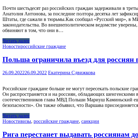
Почти шестьдесят раз российских граждан задерживали в трет
Анатолия Антонова, за последние полтора десятка лет зафикси
Штаты, где сажали в тюрьмы.Как сообщал «Русский мир», в 
законодательства. Во внешнеполитическом ведомстве уверены,
обвиняют в том, что они в…
Читать далее
Новости
российские граждане
Польша ограничила въезд для россиян 
26.09.2022
26.09.2022
Екатерина Сдвижкова
Российские граждане больше не могут пересекать польские гр
Он распространяется и на россиян, обладающих шенгенскими в
соотечественников глава МВД Польши Мариуш Каминьский ещё
безопасности». Он также объявил, что Варшава присоединяетс
Читать далее
Новости
визы
,
российские граждане
,
санкции
Рига перестанет выдавать россиянам д