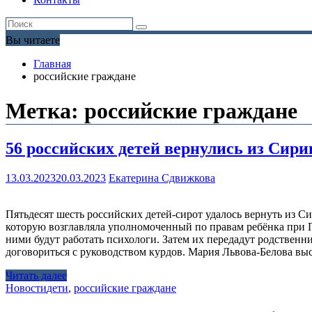
Вы читаете
Главная
российские граждане
Метка:
российские граждане
56 российских детей вернулись из Сири
13.03.2023
20.03.2023
Екатерина Сдвижкова
Пятьдесят шесть российских детей-сирот удалось вернуть из С
которую возглавляла уполномоченный по правам ребёнка при П
ними будут работать психологи. Затем их передадут родственн
договориться с руководством курдов. Мария Львова-Белова вы
Читать далее
Новости
дети
,
российские граждане