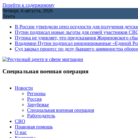
Перейти к содержимому
Четверг, 6 августа, 2026
Лента
В России утвердили ценз оседлости для получения детск
Путин подписал новые льготы для семей участников СВО
Путина не удивляет, что предсказания Жириновского сб
Владимир Путин подписал инициированные «Единой Росс
Cуд закрыл процесс по делу бывшего замминистра обор
Специальная военная операция
Новости
Регионы
Россия
Зарубежье
Специальная военная операция
Работодатель
СВО
Правовая помощь
О нас
Контакты