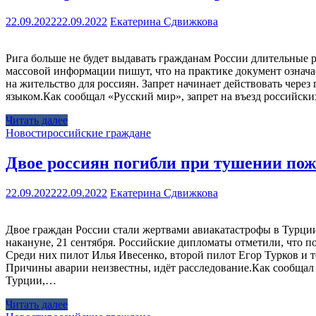
22.09.2022
22.09.2022
Екатерина Сдвижкова
Рига больше не будет выдавать гражданам России длительные
массовой информации пишут, что на практике документ означае
на жительство для россиян. Запрет начинает действовать чере
языком.Как сообщал «Русский мир», запрет на въезд российски
Читать далее
Новости
российские граждане
Двое россиян погибли при тушении пож
22.09.2022
22.09.2022
Екатерина Сдвижкова
Двое граждан России стали жертвами авиакатастрофы в Турции
накануне, 21 сентября. Российские дипломаты отметили, что 
Среди них пилот Илья Ивесенко, второй пилот Егор Турков и 
Причины аварии неизвестны, идёт расследование.Как сообщал
Турции,…
Читать далее