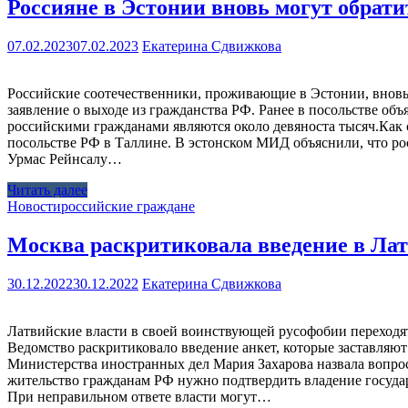
Россияне в Эстонии вновь могут обрати
07.02.2023
07.02.2023
Екатерина Сдвижкова
Российские соотечественники, проживающие в Эстонии, вновь 
заявление о выходе из гражданства РФ. Ранее в посольстве объ
российскими гражданами являются около девяноста тысяч.Как 
посольстве РФ в Таллине. В эстонском МИД объяснили, что р
Урмас Рейнсалу…
Читать далее
Новости
российские граждане
Москва раскритиковала введение в Лат
30.12.2022
30.12.2022
Екатерина Сдвижкова
Латвийские власти в своей воинствующей русофобии переход
Ведомство раскритиковало введение анкет, которые заставляю
Министерства иностранных дел Мария Захарова назвала вопрос
жительство гражданам РФ нужно подтвердить владение государс
При неправильном ответе власти могут…