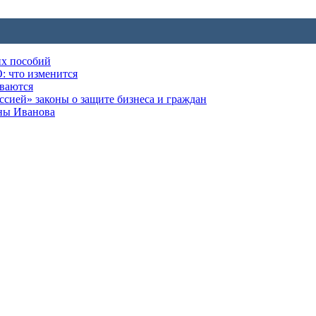
их пособий
: что изменится
ываются
ией» законы о защите бизнеса и граждан
оны Иванова