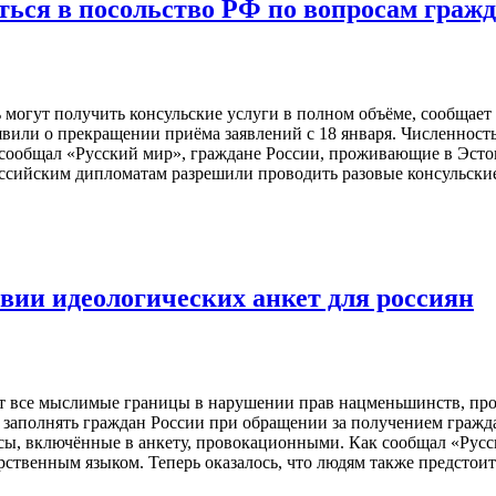
ться в посольство РФ по вопросам граж
могут получить консульские услуги в полном объёме, сообщает 
явили о прекращении приёма заявлений с 18 января. Численность
сообщал «Русский мир», граждане России, проживающие в Эстон
оссийским дипломатам разрешили проводить разовые консульски
вии идеологических анкет для россиян
ят все мыслимые границы в нарушении прав нацменьшинств, пр
т заполнять граждан России при обращении за получением гражд
ы, включённые в анкету, провокационными. Как сообщал «Русски
твенным языком. Теперь оказалось, что людям также предстоит 