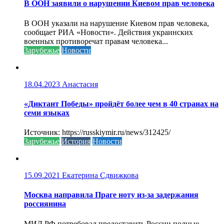
В ООН заявили о нарушении Киевом прав человека
В ООН указали на нарушение Киевом прав человека,
сообщает РИА «Новости». Действия украинских
военных противоречат правам человека...
Зарубежье
Новости
18.04.2023
Анастасия
«Диктант Победы» пройдёт более чем в 40 странах на
семи языках
Источник: https://russkiymir.ru/news/312425/
Зарубежье
История
Новости
15.09.2021
Екатерина Сдвижкова
Москва направила Праге ноту из-за задержания
россиянина
МИД РФ потребовал предоставить России полные