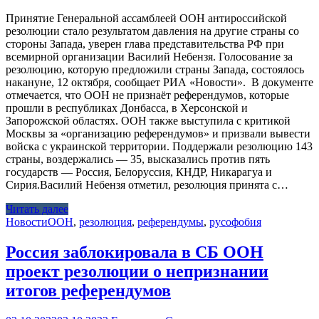
Принятие Генеральной ассамблеей ООН антироссийской
резолюции стало результатом давления на другие страны со
стороны Запада, уверен глава представительства РФ при
всемирной организации Василий Небензя. Голосование за
резолюцию, которую предложили страны Запада, состоялось
накануне, 12 октября, сообщает РИА «Новости». В документе
отмечается, что ООН не признаёт референдумов, которые
прошли в республиках Донбасса, в Херсонской и
Запорожской областях. ООН также выступила с критикой
Москвы за «организацию референдумов» и призвали вывести
войска с украинской территории. Поддержали резолюцию 143
страны, воздержались — 35, высказались против пять
государств — Россия, Белоруссия, КНДР, Никарагуа и
Сирия.Василий Небензя отметил, резолюция принята с…
Читать далее
Новости
ООН
,
резолюция
,
референдумы
,
русофобия
Россия заблокировала в СБ ООН
проект резолюции о непризнании
итогов референдумов