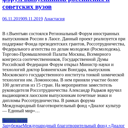
советских вузов
06.11.2019
09.11.2019
Анастасия
В г.Вьентъян состоялся Региональный Форум иностранных
выпускников России в Лаосе. Данный проект реализуется при
поддержке Фонда президентских грантов, Россотрудничества,
Федерального агентства по делам молодежи (Росмолодежь),
Торгово-Промышленной Палаты Москвы, Всемирного
конгресса соотечественников, Государственной Думы
Российской Федерации Форум открыл Министр науки и
технологий доктор Бовиенгкхам Вонгдара, выпускник
Московского государственного института тонкой химической
технологии им. Ломоносова. В нем приняли участие более
100 делегатов из 15 стран. На мероприятии заместитель
руководителя Россотрудничества Александр Радьков вручил
выдающимся лаосским выпускникам почетные знаки и
дипломы Россотрудничества. В рамках форума
Международный благотворительный фонд «Диалог культур
— Единый мир»…
Читать далее
Зарубежье
Международный благотворительный фонд «Диалог