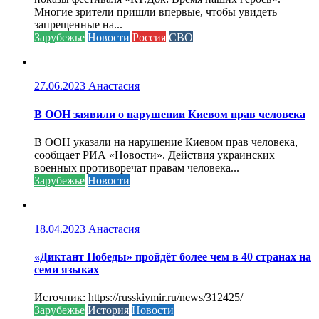
Многие зрители пришли впервые, чтобы увидеть
запрещенные на...
Зарубежье
Новости
Россия
СВО
27.06.2023
Анастасия
В ООН заявили о нарушении Киевом прав человека
В ООН указали на нарушение Киевом прав человека,
сообщает РИА «Новости». Действия украинских
военных противоречат правам человека...
Зарубежье
Новости
18.04.2023
Анастасия
«Диктант Победы» пройдёт более чем в 40 странах на
семи языках
Источник: https://russkiymir.ru/news/312425/
Зарубежье
История
Новости